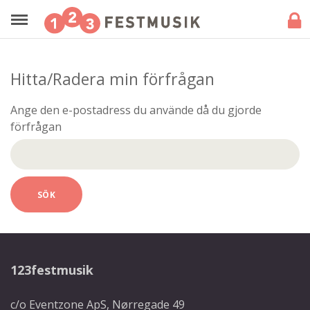
Hitta/Radera min förfrågan
Ange den e-postadress du använde då du gjorde
förfrågan
SÖK
123festmusik
c/o Eventzone ApS, Nørregade 49