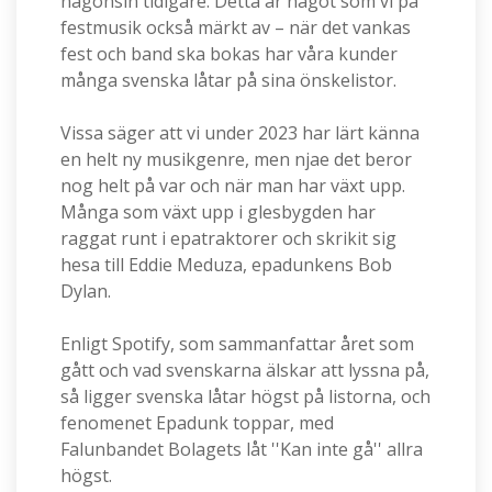
någonsin tidigare. Detta är något som vi på
festmusik också märkt av – när det vankas
fest och band ska bokas har våra kunder
många svenska låtar på sina önskelistor.
Vissa säger att vi under 2023 har lärt känna
en helt ny musikgenre, men njae det beror
nog helt på var och när man har växt upp.
Många som växt upp i glesbygden har
raggat runt i epatraktorer och skrikit sig
hesa till Eddie Meduza, epadunkens Bob
Dylan.
Enligt Spotify, som sammanfattar året som
gått och vad svenskarna älskar att lyssna på,
så ligger svenska låtar högst på listorna, och
fenomenet Epadunk toppar, med
Falunbandet Bolagets låt ''Kan inte gå'' allra
högst.