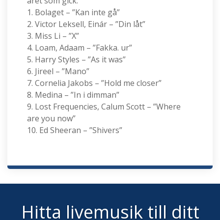
året som gick.
1. Bolaget – ”Kan inte gå”
2. Victor Leksell, Einár – ”Din låt”
3. Miss Li – ”X”
4. Loam, Adaam – ”Fakka. ur”
5. Harry Styles – ”As it was”
6. Jireel – ”Mano”
7. Cornelia Jakobs – ”Hold me closer”
8. Medina – ”In i dimman”
9. Lost Frequencies, Calum Scott – ”Where
are you now”
10. Ed Sheeran – ”Shivers”
Hitta livemusik till ditt