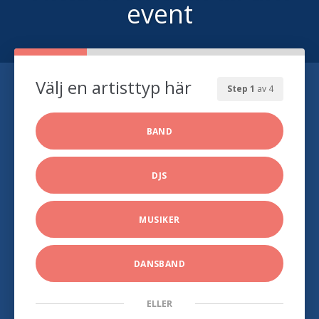
event
Välj en artisttyp här
Step 1
av 4
BAND
DJS
MUSIKER
DANSBAND
ELLER