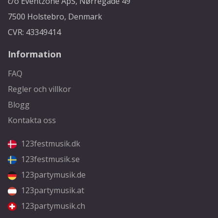
c/o Eventzone ApS, Nørregade 49
7500 Holstebro, Denmark
CVR: 43349414
Information
FAQ
Regler och villkor
Blogg
Kontakta oss
123festmusik.dk
123festmusik.se
123partymusik.de
123partymusik.at
123partymusik.ch