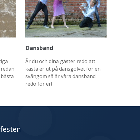
Dansband
tiga
Är du och dina gäster redo att
 redan
kasta er ut på dansgolvet för en
 bästa
svängom så är våra dansband
redo för er!
 festen