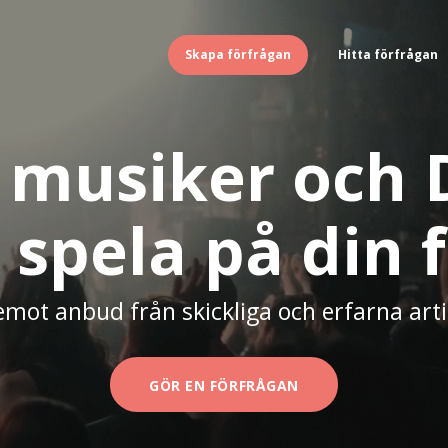
Skapa förfrågan
Hitta förfrågan
musiker och D
 spela på din 
emot anbud från skickliga och erfarna arti
GÖR EN FÖRFRÅGAN