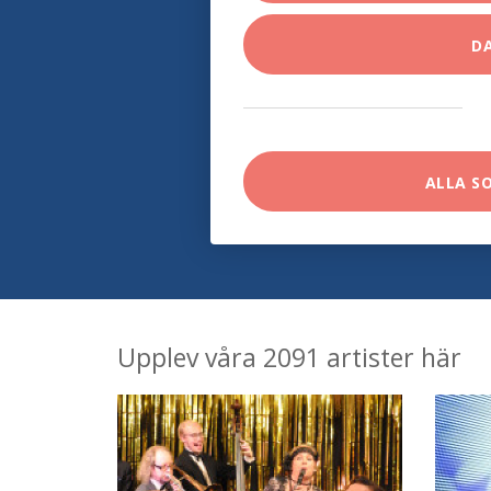
D
ALLA S
Upplev våra 2091 artister här