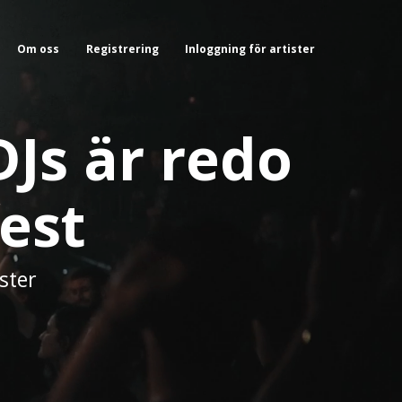
Om oss
Registrering
Inloggning för artister
Js är redo
fest
ster