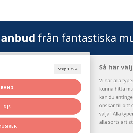
 anbud
från fantastiska mu
Så här väl
Step 1
av 4
Vi har alla type
BAND
kunna hitta mus
kan du antinge
önskar till dit
DJS
välja ''Alla ty
alla sorts artist
MUSIKER