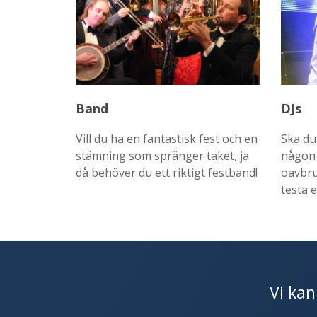
Band
DJs
Vill du ha en fantastisk fest och en
Ska du
stämning som spränger taket, ja
någon 
då behöver du ett riktigt festband!
oavbru
testa e
Vi kan