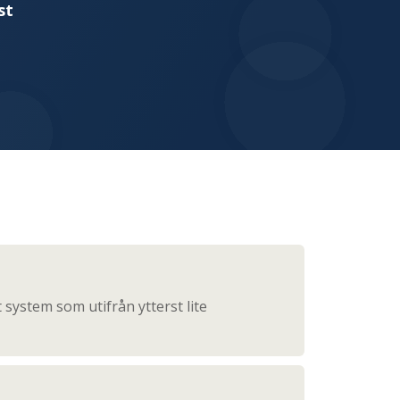
st
t system som utifrån ytterst lite