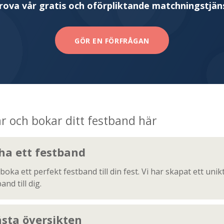
rova vår gratis och oförpliktande matchningstjän
GÖR EN FÖRFRÅGAN
tar och bokar ditt festband här
 ha ett festband
 boka ett perfekt festband till din fest. Vi har skapat ett unik
d till dig.
ästa översikten