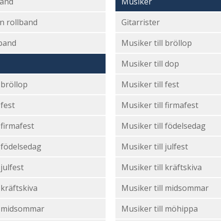
and
Musiker
n rollband
Gitarrister
band
Musiker till bröllop
Musiker till dop
l bröllop
Musiker till fest
 fest
Musiker till firmafest
l firmafest
Musiker till födelsedag
ll födelsedag
Musiker till julfest
l julfest
Musiker till kräftskiva
l kräftskiva
Musiker till midsommar
ll midsommar
Musiker till möhippa