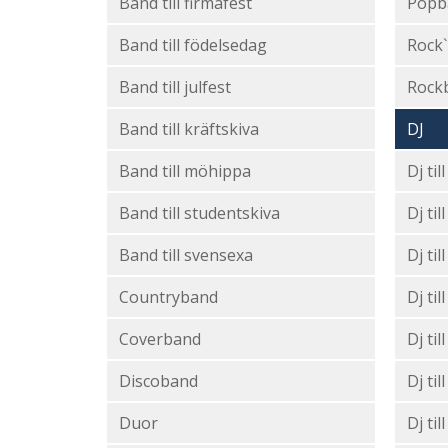
Band till firmafest
Popb
Band till födelsedag
Rock`
Band till julfest
Rock
Band till kräftskiva
DJ
Band till möhippa
Dj til
Band till studentskiva
Dj till
Band till svensexa
Dj til
Countryband
Dj ti
Coverband
Dj til
Discoband
Dj til
Duor
Dj ti