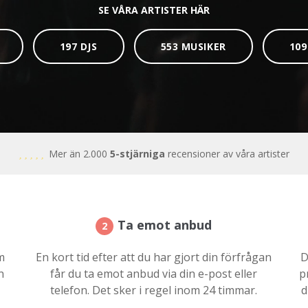
SE VÅRA ARTISTER HÄR
197 DJS
553 MUSIKER
10
Mer än 2.000
5-stjärniga
recensioner av våra artister
Ta emot anbud
2
m
En kort tid efter att du har gjort din förfrågan
D
n
får du ta emot anbud via din e-post eller
p
telefon. Det sker i regel inom 24 timmar.
d