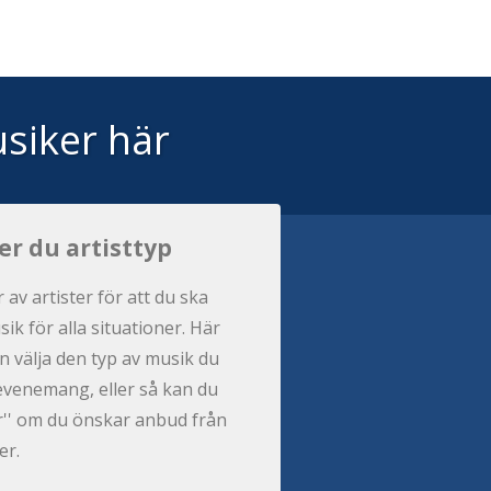
siker här
jer du artisttyp
r av artister för att du ska
ik för alla situationer. Här
n välja den typ av musik du
t evenemang, eller så kan du
per'' om du önskar anbud från
er.