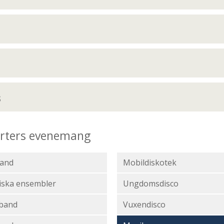
s
sorters evenemang
band
Mobildiskotek
iska ensembler
Ungdomsdisco
nband
Vuxendisco