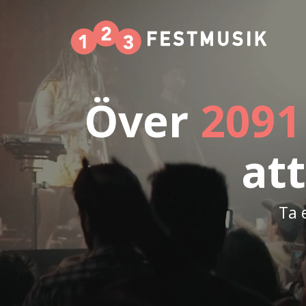
Över
2091
att
Ta 