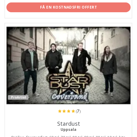
FÅ EN KOSTNADSFRI OFFERT
ProArtist
(7)
Stardust
Uppsala