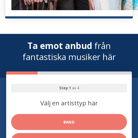
Ta emot anbud
från
fantastiska musiker här
Step 1
av 4
Välj en artisttyp här
BAND