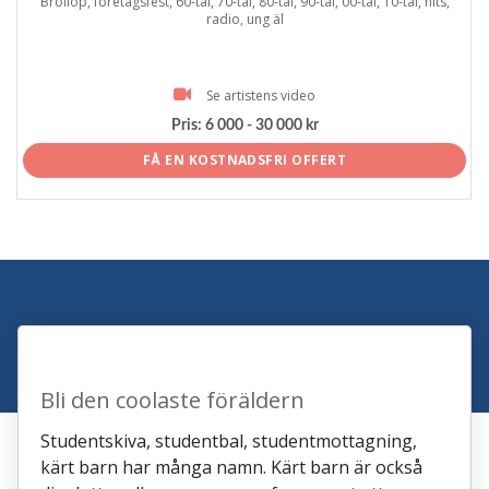
Bröllop, företagsfest, 60-tal, 70-tal, 80-tal, 90-tal, 00-tal, 10-tal, hits,
radio, ung äl
Se artistens video
Pris:
6 000 - 30 000 kr
FÅ EN KOSTNADSFRI OFFERT
Bli den coolaste föräldern
Studentskiva, studentbal, studentmottagning,
kärt barn har många namn. Kärt barn är också