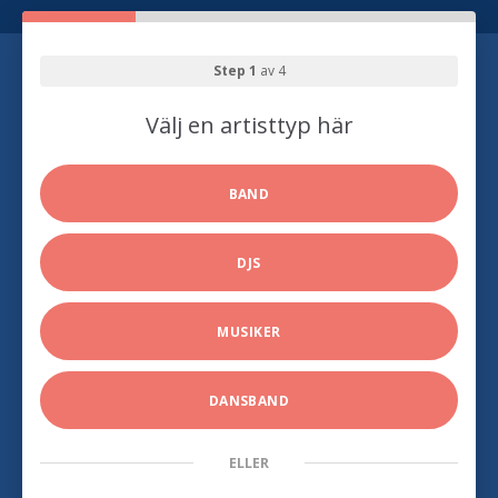
Step 1
av 4
Välj en artisttyp här
BAND
DJS
MUSIKER
DANSBAND
ELLER