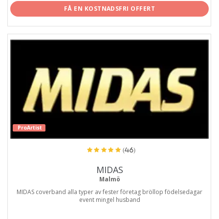
FÅ EN KOSTNADSFRI OFFERT
ProArtist
(46)
MIDAS
Malmö
MIDAS coverband alla typer av fester företag bröllop födelsedagar
event mingel husband