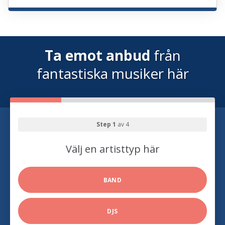
Ta emot anbud
från
fantastiska musiker här
Step 1
av 4
Välj en artisttyp här
BAND
DJS