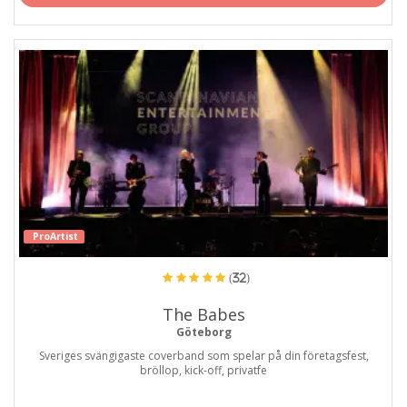
ProArtist
(32)
The Babes
Göteborg
Sveriges svängigaste coverband som spelar på din företagsfest,
bröllop, kick-off, privatfe