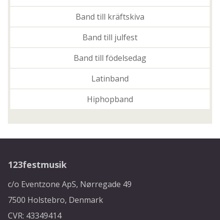
Band till kräftskiva
Band till julfest
Band till födelsedag
Latinband
Hiphopband
123festmusik
c/o Eventzone ApS, Nørregade 49
7500 Holstebro, Denmark
CVR: 43349414