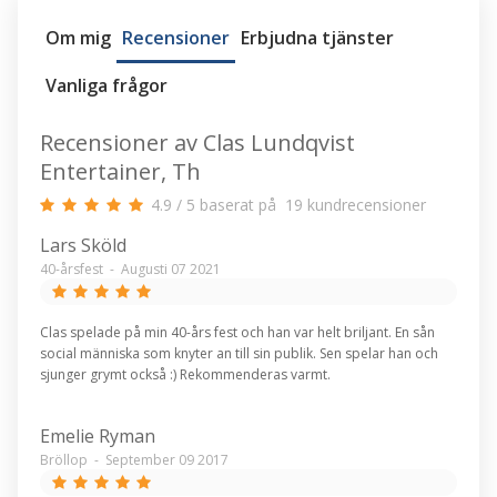
Om mig
Recensioner
Erbjudna tjänster
Vanliga frågor
Recensioner av Clas Lundqvist
Entertainer, Th
4.9
/
5
baserat på
19
kundrecensioner
Lars Sköld
40-årsfest
-
Augusti 07 2021
Clas spelade på min 40-års fest och han var helt briljant. En sån
social människa som knyter an till sin publik. Sen spelar han och
sjunger grymt också :) Rekommenderas varmt.
Emelie Ryman
Bröllop
-
September 09 2017