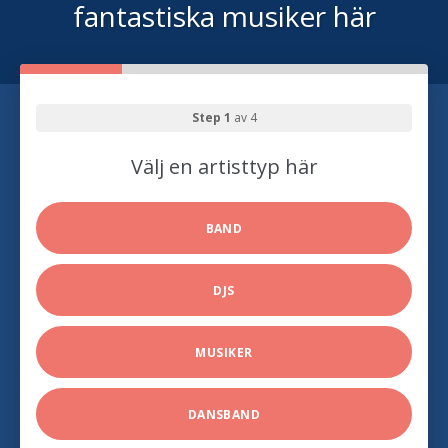
fantastiska musiker här
Step 1
av 4
Välj en artisttyp här
BAND
DJS
MUSIKER
DANSBAND