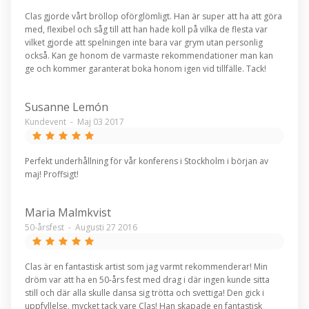
Clas gjorde vårt bröllop oförglömligt. Han är super att ha att göra
med, flexibel och såg till att han hade koll på vilka de flesta var
vilket gjorde att spelningen inte bara var grym utan personlig
också. Kan ge honom de varmaste rekommendationer man kan
ge och kommer garanterat boka honom igen vid tillfälle. Tack!
Susanne Lemón
Kundevent
-
Maj 03 2017
Perfekt underhållning för vår konferens i Stockholm i början av
maj! Proffsigt!
Maria Malmkvist
50-årsfest
-
Augusti 27 2016
Clas är en fantastisk artist som jag varmt rekommenderar! Min
dröm var att ha en 50-års fest med drag i där ingen kunde sitta
still och där alla skulle dansa sig trötta och svettiga! Den gick i
uppfyllelse, mycket tack vare Clas! Han skapade en fantastisk