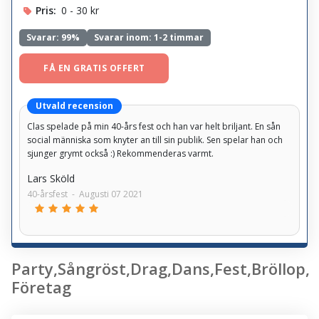
Pris:
0 - 30 kr
Svarar:
99%
Svarar inom: 1-2 timmar
FÅ EN GRATIS OFFERT
Utvald recension
Clas spelade på min 40-års fest och han var helt briljant. En sån
social människa som knyter an till sin publik. Sen spelar han och
sjunger grymt också :) Rekommenderas varmt.
Lars Sköld
40-årsfest
-
Augusti 07 2021
Party,Sångröst,Drag,Dans,Fest,Bröllop,
Företag