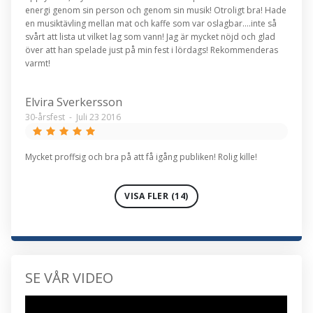
energi genom sin person och genom sin musik! Otroligt bra! Hade
en musiktävling mellan mat och kaffe som var oslagbar....inte så
svårt att lista ut vilket lag som vann! Jag är mycket nöjd och glad
över att han spelade just på min fest i lördags! Rekommenderas
varmt!
Elvira Sverkersson
30-årsfest
-
Juli 23 2016
Mycket proffsig och bra på att få igång publiken! Rolig kille!
VISA FLER (14)
SE VÅR VIDEO