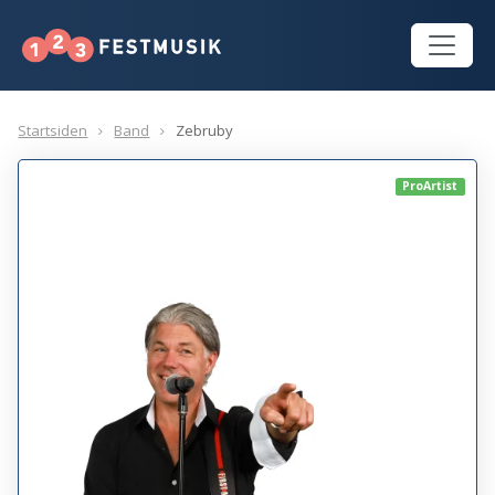
Startsiden
Band
Zebruby
ProArtist