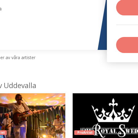
a
r av våra artister
av Uddevalla
ist
ProArtist