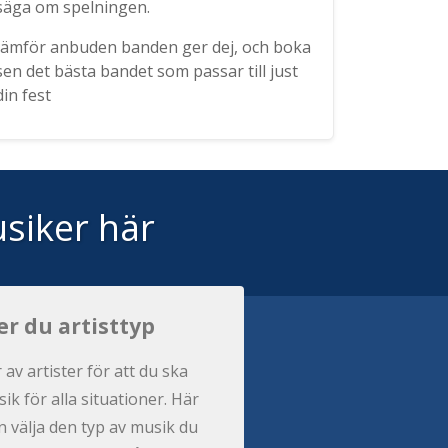
säga om spelningen.
Jämför anbuden banden ger dej, och boka
sen det bästa bandet som passar till just
din fest
siker här
er du artisttyp
r av artister för att du ska
ik för alla situationer. Här
 välja den typ av musik du