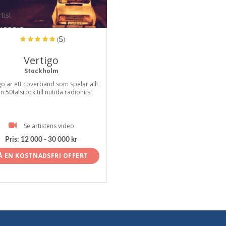
tist
(5)
Vertigo
Stockholm
go är ett coverband som spelar allt
ån 50talsrock till nutida radiohits!
Se artistens video
Pris:
12 000 - 30 000 kr
Å EN KOSTNADSFRI OFFERT