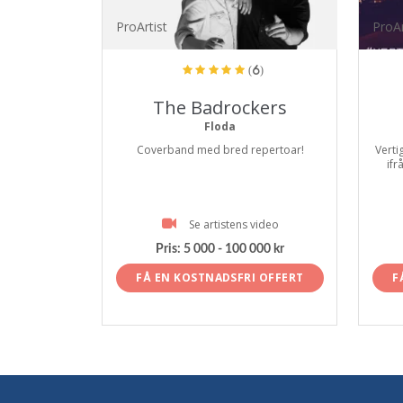
ProArtist
ProAr
(6)
The Badrockers
Floda
Coverband med bred repertoar!
Verti
ifr
Se artistens video
Pris:
5 000 - 100 000 kr
FÅ EN KOSTNADSFRI OFFERT
F