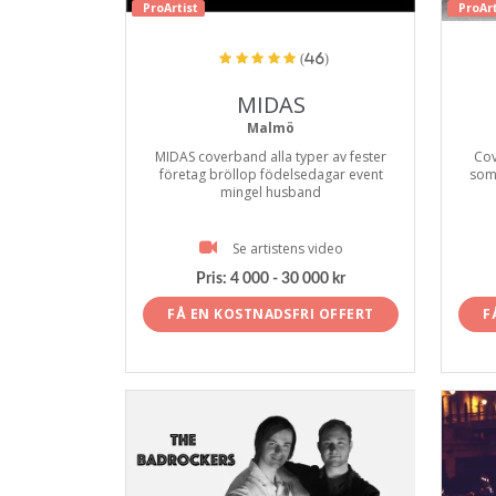
ProArtist
ProArt
(46)
MIDAS
Malmö
MIDAS coverband alla typer av fester
Cov
företag bröllop födelsedagar event
som 
mingel husband
Se artistens video
Pris:
4 000 - 30 000 kr
FÅ EN KOSTNADSFRI OFFERT
F