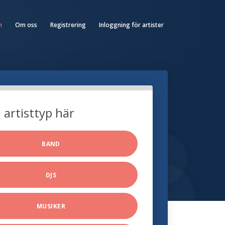
n
Om oss
Registrering
Inloggning för artister
n artisttyp här
BAND
DJS
MUSIKER