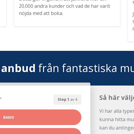
20.000 andra kunder och vad de har varit
nöjda med att boka.
 anbud
från fantastiska mu
Så här välj
r
Step 1
av 4
Vi har alla type
BAND
kunna hitta mus
kan du antingen