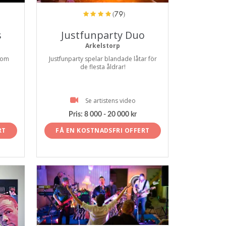
(79)
s
Justfunparty Duo
Arkelstorp
 som
Justfunparty spelar blandade låtar för
de flesta åldrar!
Se artistens video
Pris:
8 000 - 20 000 kr
RT
FÅ EN KOSTNADSFRI OFFERT