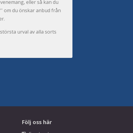
t evenemang, eller så kan du
per'' om du önskar anbud från
er.
största urval av alla sorts
Följ oss här