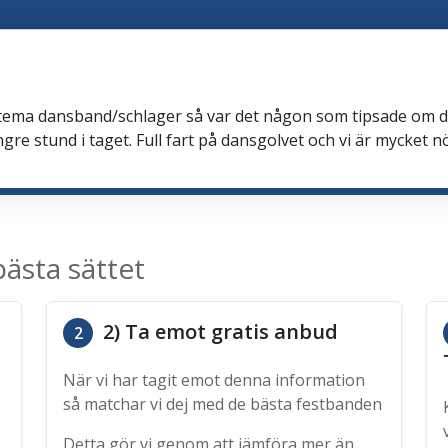
a
 tema dansband/schlager så var det någon som tipsade om de
gre stund i taget. Full fart på dansgolvet och vi är mycket nö
ästa sättet
2) Ta emot gratis anbud
2
När vi har tagit emot denna information
så matchar vi dej med de bästa festbanden
Detta gör vi genom att jämföra mer än