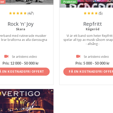
ist
ProArtist
(47)
(5)
Rock 'n' Joy
Repfritt
Skara
Kågeröd
erband med rutinerade musiker
Vi är ett band som heter Repfritt
lirar brallorna av alla danssugna
spelar all typ av musik såsom snap
- allsång -
Se artistens video
Se artistens video
Pris:
12 000 - 50 000 kr
Pris:
5 000 - 50 000 kr
Å EN KOSTNADSFRI OFFERT
FÅ EN KOSTNADSFRI OFFE