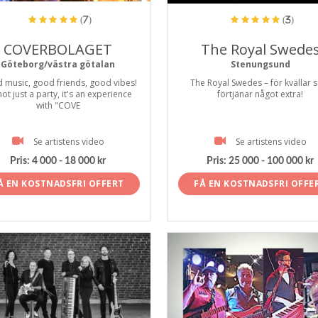
(7)
(3)
COVERBOLAGET
The Royal Swede
Göteborg/västra götalan
Stenungsund
 music, good friends, good vibes!
The Royal Swedes – för kvällar
 not just a party, it's an experience
förtjänar något extra!
with "COVE
Se artistens video
Se artistens video
Pris:
4 000 - 18 000 kr
Pris:
25 000 - 100 000 kr
Å EN KOSTNADSFRI OFFERT
FÅ EN KOSTNADSFRI OFFE