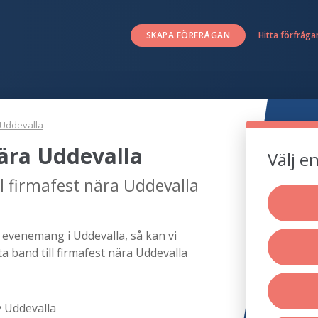
SKAPA FÖRFRÅGAN
Hitta förfråga
Uddevalla
nära Uddevalla
Välj e
l firmafest nära Uddevalla
tt evenemang i Uddevalla, så kan vi
a band till firmafest nära Uddevalla
v Uddevalla