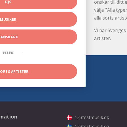
önskar till dit
DJS
välja ''Alla ty
alla sorts artist
MUSIKER
Vi har Sveriges 
DANSBAND
artister.
ELLER
SORTS ARTISTER
rmation
123festmusik.dk
123festmusik.se