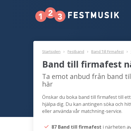
Startsiden
Festband
Band Till Firmafest
Band till firmafest 
Ta emot anbud från band til
här
Önskar du boka band till firmafest till e
hjälpa dig. Du kan antingen söka och hitt
eller använda vår matchning-service.
87 Band till firmafest
i närheten a