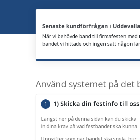
Senaste kundförfrågan i Uddevall
När vi behövde band till firmafesten med
bandet vi hittade och ingen satt någon län
Använd systemet på det b
1) Skicka din festinfo till oss
1
Längst ner på denna sidan kan du skicka
in dina krav på vad festbandet ska kunna
Uppgifter som när bandet ska spela, hur