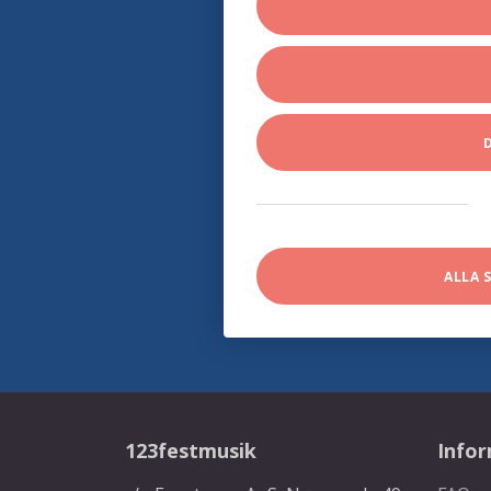
ALLA 
123festmusik
Info