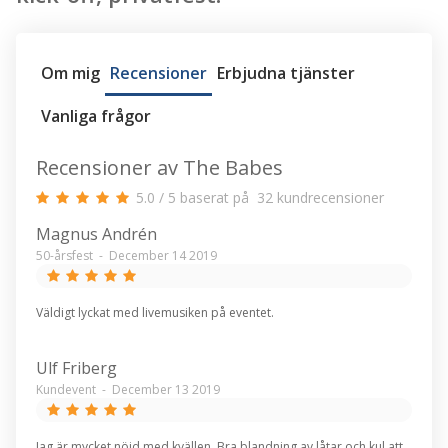
Om mig
Recensioner
Erbjudna tjänster
Vanliga frågor
Recensioner av The Babes
5.0
/
5
baserat på
32
kundrecensioner
Magnus Andrén
50-årsfest
-
December 14 2019
Väldigt lyckat med livemusiken på eventet.
Ulf Friberg
Kundevent
-
December 13 2019
Jag är mycket nöjd med kvällen. Bra blandning av låtar och kul att