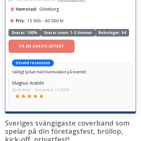
Hemstad:
Göteborg
Pris:
15 000 - 60 000 kr
Svarar:
100%
Svarar inom: 1-2 timmar
Bokningar: 54
FÅ EN GRATIS OFFERT
Utvald recension
Väldigt lyckat med livemusiken på eventet.
Magnus Andrén
50-årsfest
-
December 14 2019
Sveriges svängigaste coverband som
spelar på din företagsfest, bröllop,
kick-off, privatfest!