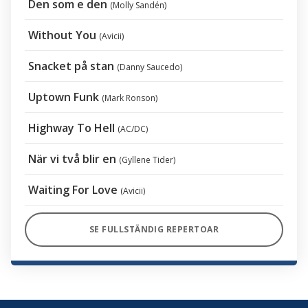
Den som e den
(Molly Sandén)
Without You
(Avicii)
Snacket på stan
(Danny Saucedo)
Uptown Funk
(Mark Ronson)
Highway To Hell
(AC/DC)
När vi två blir en
(Gyllene Tider)
Waiting For Love
(Avicii)
SE FULLSTÄNDIG REPERTOAR