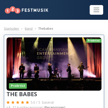
Startsiden
Band
Thebabes
ProArtist
ProArtist
THE BABES
5.0
/
5
baserat
på
32
kundrecensioner
(Recensioner)