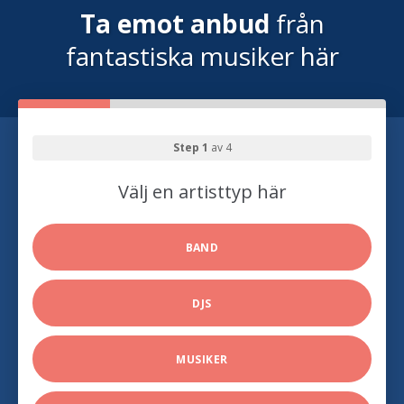
Ta emot anbud
från
fantastiska musiker här
Step 1
av 4
Välj en artisttyp här
BAND
DJS
MUSIKER