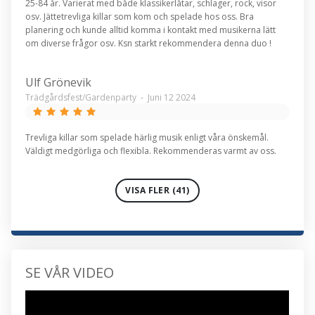
25-84 år. Varierat med både klassikerlåtar, schlager, rock, visor
osv. Jättetrevliga killar som kom och spelade hos oss. Bra
planering och kunde alltid komma i kontakt med musikerna lätt
om diverse frågor osv. Ksn starkt rekommendera denna duo !
Ulf Grönevik
Trädgårdsfest/Gardenparty
-
Juni 12 2024
Trevliga killar som spelade härlig musik enligt våra önskemål.
Väldigt medgörliga och flexibla. Rekommenderas varmt av oss.
VISA FLER (41)
SE VÅR VIDEO