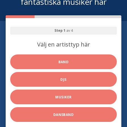
fantastiska musiker här
Step 1
av 4
Välj en artisttyp här
BAND
DJS
MUSIKER
DANSBAND