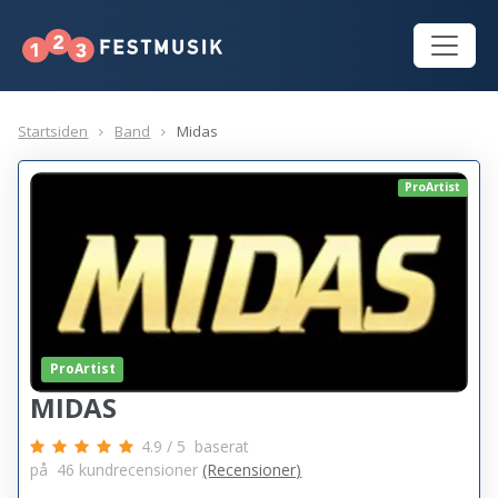
Startsiden
Band
Midas
ProArtist
ProArtist
MIDAS
4.9
/
5
baserat
på
46
kundrecensioner
(Recensioner)