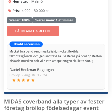
Hemstad:
Malmö
Pris:
4 000 - 30 000 kr
Svarar:
100%
Svarar inom: 1-2 timmar
FÅ EN GRATIS OFFERT
Utvald recension
Mycket bra band rent musikaliskt, mycket flexibla,
tillmötesgående och genuint trevliga. Gästerna på bröllopsfesten
älskade musiken och ville inte att spelningen skulle ta slut. :)
Daniel Beckman Bagdogan
Bröllop
-
Augusti 03 2024
MIDAS coverband alla typer av fester
företag bröllop födelsedagar event