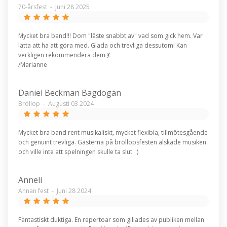
70-årsfest
-
Juni 28 2025
Mycket bra band!!! Dom "läste snabbt av" vad som gick hem. Var
lätta att ha att göra med. Glada och trevliga dessutom! Kan
verkligen rekommendera dem 💃
/Marianne
Daniel Beckman Bagdogan
Bröllop
-
Augusti 03 2024
Mycket bra band rent musikaliskt, mycket flexibla, tillmötesgående
och genuint trevliga. Gästerna på bröllopsfesten älskade musiken
och ville inte att spelningen skulle ta slut. :)
Anneli
Annan fest
-
Juni 28 2024
Fantastiskt duktiga. En repertoar som gillades av publiken mellan