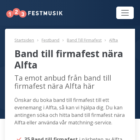
Startsiden
Festband
Band Till Firmafest
Alfta
Band till firmafest nära
Alfta
Ta emot anbud från band till
firmafest nära Alfta här
Önskar du boka band till firmafest till ett
evenemang i Alfta, så kan vi hjälpa dig. Du kan
antingen söka och hitta band till firmafest nära
Alfta eller använda vår matchning-service.
35 Band till firmafest
i närheten av Alfta