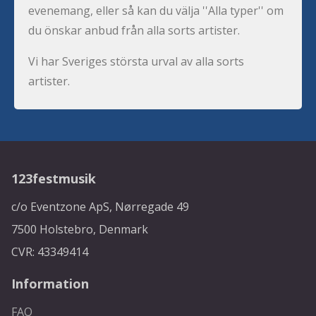
evenemang, eller så kan du välja ''Alla typer'' om
du önskar anbud från alla sorts artister.
Vi har Sveriges största urval av alla sorts
artister.
123festmusik
c/o Eventzone ApS, Nørregade 49
7500 Holstebro, Denmark
CVR: 43349414
Information
FAQ