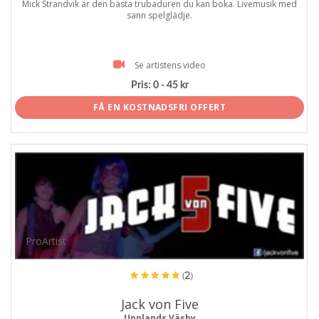
Mick Strandvik är den bästa trubaduren du kan boka. Livemusik med
sann spelglädje.
Se artistens video
Pris:
0 - 45 kr
FÅ EN KOSTNADSFRI OFFERT
ProArtist
(2)
Jack von Five
Upplands Väsby