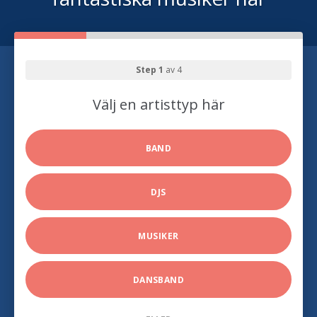
Step 1
av 4
Välj en artisttyp här
BAND
DJS
MUSIKER
DANSBAND