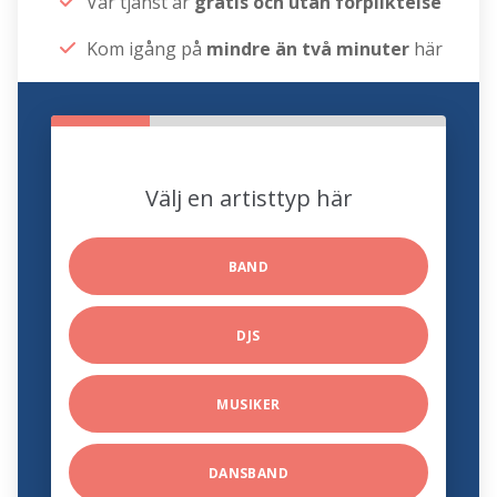
Vår tjänst är
gratis och utan förpliktelse
Kom igång på
mindre än två minuter
här
Välj en artisttyp här
BAND
DJS
MUSIKER
DANSBAND