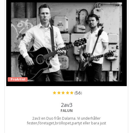
ProArtist
(56)
2av3
FALUN
2av3 en Duo från Dalarna. Vi underhåller
festen,företaget,bröllopet,partyt eller bara just