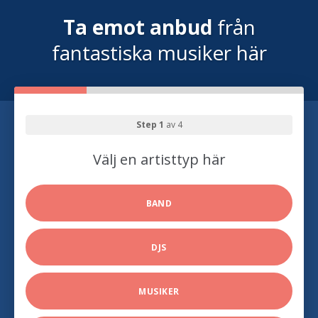
Ta emot anbud
från
fantastiska musiker här
Step 1
av 4
Välj en artisttyp här
BAND
DJS
MUSIKER