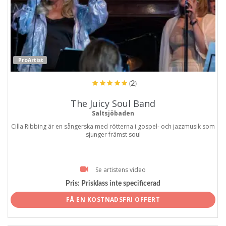
ProArtist
(2)
The Juicy Soul Band
Saltsjöbaden
Cilla Ribbing är en sångerska med rötterna i gospel- och jazzmusik som
sjunger främst soul
Se artistens video
Pris:
Prisklass inte specificerad
FÅ EN KOSTNADSFRI OFFERT