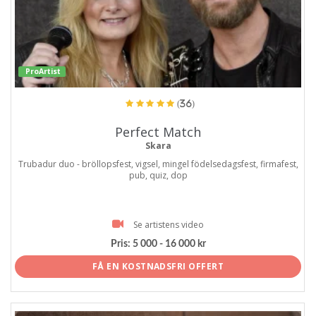
ProArtist
(36)
Perfect Match
Skara
Trubadur duo - bröllopsfest, vigsel, mingel födelsedagsfest, firmafest,
pub, quiz, dop
Se artistens video
Pris:
5 000 - 16 000 kr
FÅ EN KOSTNADSFRI OFFERT