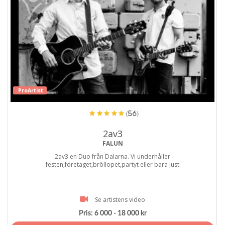
ProArtist
(56)
2av3
FALUN
2av3 en Duo från Dalarna. Vi underhåller
festen,företaget,bröllopet,partyt eller bara just
Se artistens video
Pris:
6 000 - 18 000 kr