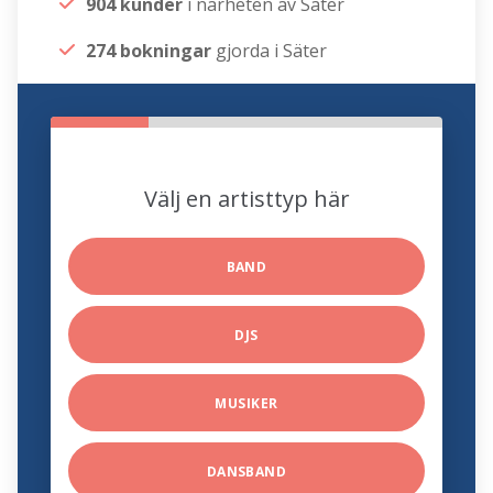
904 kunder
i närheten av Säter
274 bokningar
gjorda i Säter
Välj en artisttyp här
BAND
DJS
MUSIKER
DANSBAND