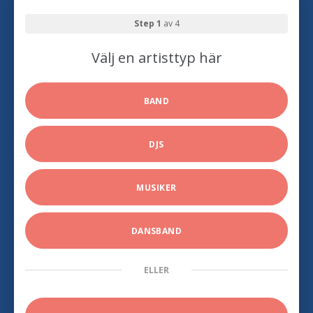
Step 1
av 4
Välj en artisttyp här
BAND
DJS
MUSIKER
DANSBAND
ELLER