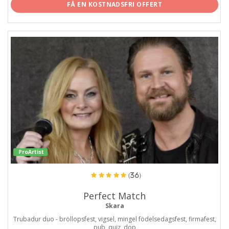
FÅ EN KOSTNADSFRI OFFERT
ProArtist
(36)
Perfect Match
Skara
Trubadur duo - bröllopsfest, vigsel, mingel födelsedagsfest, firmafest,
pub, quiz, dop