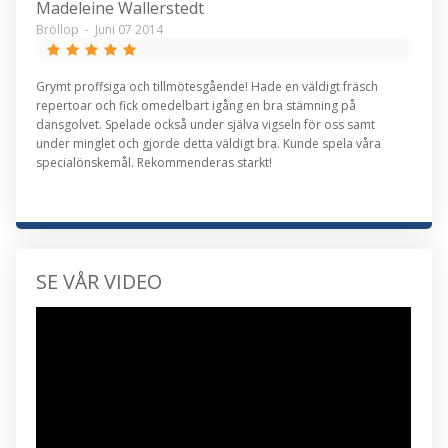
Madeleine Wallerstedt
Bröllop
-
Juni 07 2014
Grymt proffsiga och tillmötesgående! Hade en väldigt fräsch
repertoar och fick omedelbart igång en bra stämning på
dansgolvet. Spelade också under själva vigseln för oss samt
under minglet och gjorde detta väldigt bra. Kunde spela våra
specialönskemål. Rekommenderas starkt!
SE VÅR VIDEO