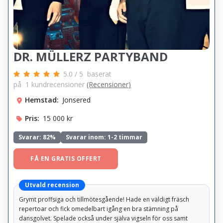
DR. MÜLLERZ PARTYBAND
5.0
/
5
baserat
på
1
kundrecensioner
(Recensioner)
Hemstad:
Jonsered
Pris:
15 000 kr
Svarar:
82%
Svarar inom: 1-2 timmar
FÅ EN GRATIS OFFERT
Utvald recension
Grymt proffsiga och tillmötesgående! Hade en väldigt fräsch
repertoar och fick omedelbart igång en bra stämning på
dansgolvet. Spelade också under själva vigseln för oss samt