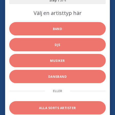
Step 1
av 4
Välj en artisttyp här
BAND
DJS
MUSIKER
DANSBAND
ELLER
ALLA SORTS ARTISTER