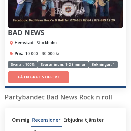
BAD NEWS
Hemstad:
Stockholm
Pris:
10 000 - 30 000 kr
Svarar:
100%
Svarar inom: 1-2 timmar
Bokningar: 1
FÅ EN GRATIS OFFERT
Partybandet Bad News Rock n roll
Om mig
Recensioner
Erbjudna tjänster