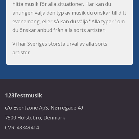
hitta musik för alla situationer. Här kan du
antingen välja den typ av musik du önskar till ditt
evenemang, eller så kan du välja ''Alla typer'' om
du önskar anbud från alla sorts artister.
Vi har Sveriges största urval av alla sorts
artister.
123festmusik
c/o Eventzone ApS, Nørregade 49
7500 Holstebro, Denmark
CVR: 43349414