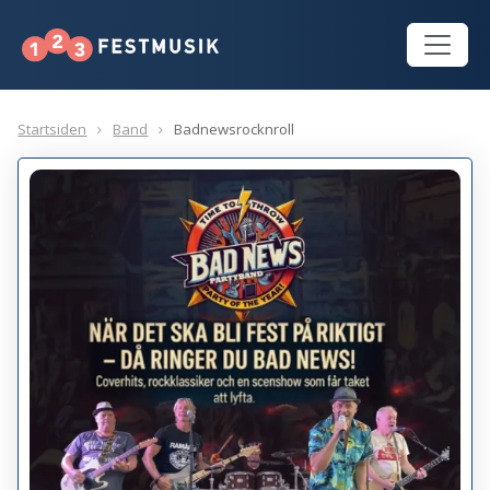
Startsiden
Band
Badnewsrocknroll