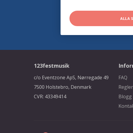
ALLA 
123festmusik
Info
c/o Eventzone ApS, Nørregade 49
FAQ
7500 Holstebro, Denmark
Regler
CVR: 43349414
Blogg
Konta