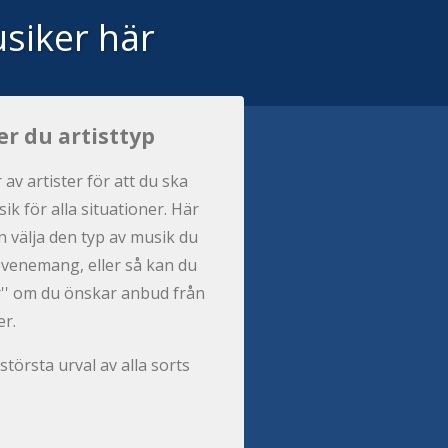
siker här
er du artisttyp
r av artister för att du ska
ik för alla situationer. Här
 välja den typ av musik du
t evenemang, eller så kan du
per'' om du önskar anbud från
er.
största urval av alla sorts