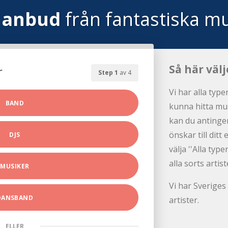
 anbud
från fantastiska mu
Så här välj
r
Step 1
av 4
Vi har alla type
BAND
kunna hitta mus
kan du antingen
önskar till dit
DJS
välja ''Alla ty
alla sorts artist
MUSIKER
Vi har Sveriges 
DANSBAND
artister.
ELLER