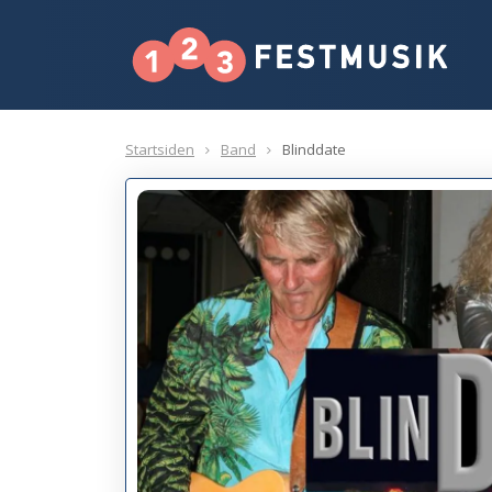
Startsiden
Band
Blinddate