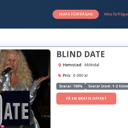
SKAPA FÖRFRÅGAN
Hitta förfråga
BLIND DATE
Hemstad:
Mölndal
Pris:
6 000 kr
Svarar:
100%
Svarar inom: 1-2 tim
FÅ EN GRATIS OFFERT