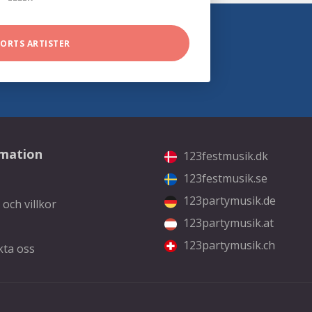
SORTS ARTISTER
rmation
123festmusik.dk
123festmusik.se
123partymusik.de
 och villkor
123partymusik.at
123partymusik.ch
kta oss