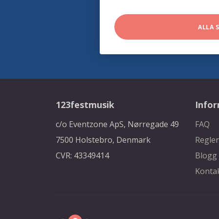
ALLA 
123festmusik
Info
c/o Eventzone ApS, Nørregade 49
FAQ
7500 Holstebro, Denmark
Regler
CVR: 43349414
Blogg
Konta