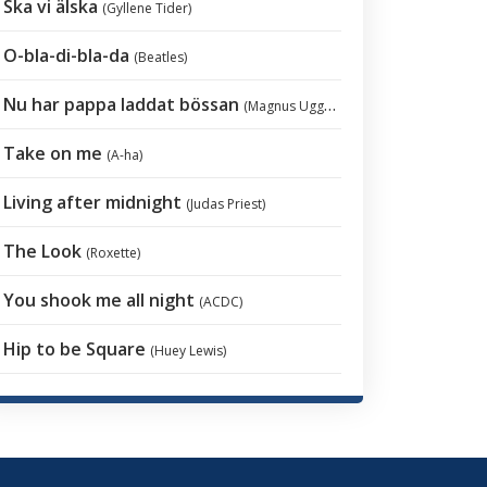
Ska vi älska
(Gyllene Tider)
O-bla-di-bla-da
(Beatles)
Nu har pappa laddat bössan
(Magnus Uggla)
Take on me
(A-ha)
Living after midnight
(Judas Priest)
The Look
(Roxette)
You shook me all night
(ACDC)
Hip to be Square
(Huey Lewis)