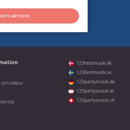
SORTS ARTISTER
rmation
123festmusik.dk
123festmusik.se
123partymusik.de
 och villkor
123partymusik.at
123partymusik.ch
kta oss