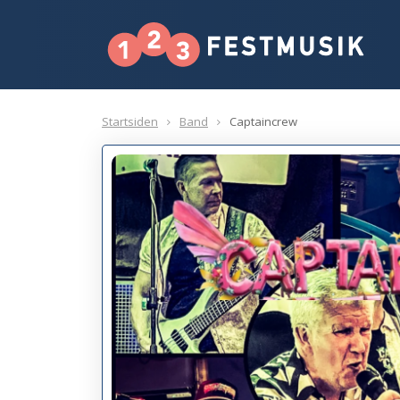
Startsiden
Band
Captaincrew