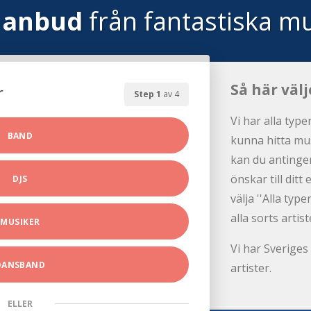
 anbud
från fantastiska mu
Så här välj
r
Step 1
av 4
Vi har alla type
BAND
kunna hitta mus
kan du antingen
önskar till dit
DJS
välja ''Alla ty
alla sorts artist
MUSIKER
Vi har Sveriges 
DANSBAND
artister.
ELLER