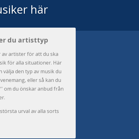
siker här
er du artisttyp
r av artister för att du ska
ik för alla situationer. Här
 välja den typ av musik du
t evenemang, eller så kan du
per'' om du önskar anbud från
er.
största urval av alla sorts