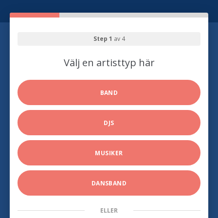
Step 1
av 4
Välj en artisttyp här
BAND
DJS
MUSIKER
DANSBAND
ELLER