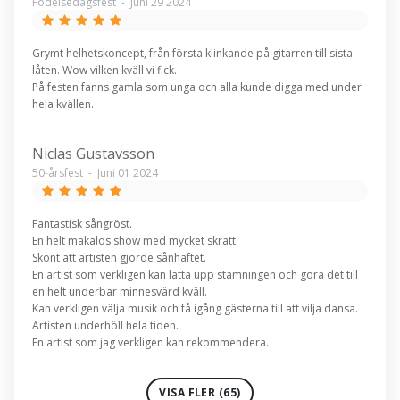
Födelsedagsfest
-
Juni 29 2024
Grymt helhetskoncept, från första klinkande på gitarren till sista
låten. Wow vilken kväll vi fick.
På festen fanns gamla som unga och alla kunde digga med under
hela kvällen.
Niclas Gustavsson
50-årsfest
-
Juni 01 2024
Fantastisk sångröst.
En helt makalös show med mycket skratt.
Skönt att artisten gjorde sånhäftet.
En artist som verkligen kan lätta upp stämningen och göra det till
en helt underbar minnesvärd kväll.
Kan verkligen välja musik och få igång gästerna till att vilja dansa.
Artisten underhöll hela tiden.
En artist som jag verkligen kan rekommendera.
VISA FLER (65)