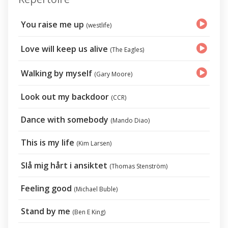
You raise me up
(westlife)
Love will keep us alive
(The Eagles)
Walking by myself
(Gary Moore)
Look out my backdoor
(CCR)
Dance with somebody
(Mando Diao)
This is my life
(Kim Larsen)
Slå mig hårt i ansiktet
(Thomas Stenström)
Feeling good
(Michael Buble)
Stand by me
(Ben E King)