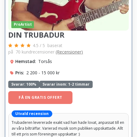
ProArtist
DIN TRUBADUR
4.5
/
5
baserat
på
70
kundrecensioner
(Recensioner)
Hemstad:
Torsås
Pris:
2 200 - 15 000 kr
Svarar:
100%
Svarar inom: 1-2 timmar
FÅ EN GRATIS OFFERT
Utvald recension
Trubaderen levererade exakt vad han hade lovat, anpassat till en
av våra bilträffar. Varierad musik som publiken uppskattade. Allt
till ett pris som föreningen uppskattar :)