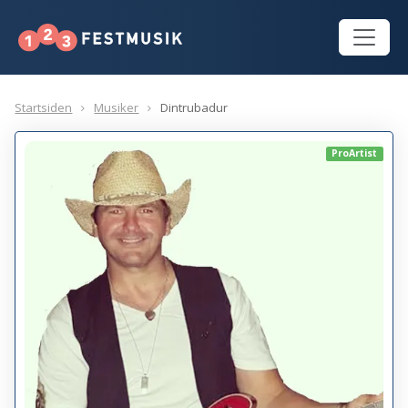
Startsiden
Musiker
Dintrubadur
ProArtist