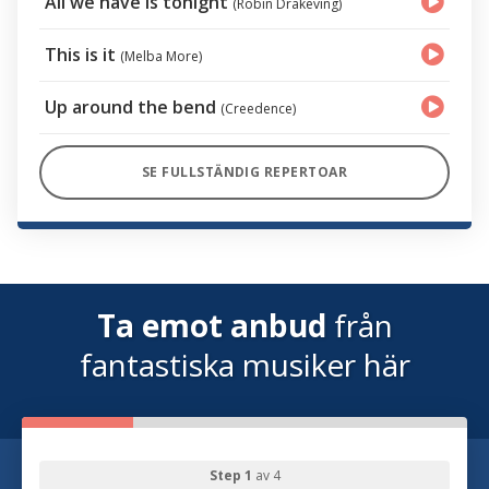
All we have is tonight
(Robin Drakeving)
This is it
(Melba More)
Up around the bend
(Creedence)
SE FULLSTÄNDIG REPERTOAR
Ta emot anbud
från
fantastiska musiker här
Step 1
av 4