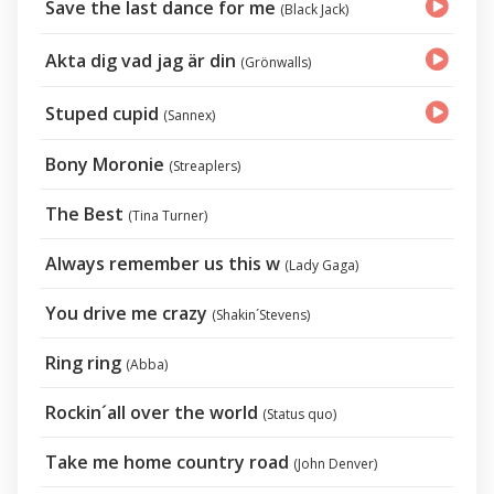
Save the last dance for me
(Black Jack)
Akta dig vad jag är din
(Grönwalls)
Stuped cupid
(Sannex)
Bony Moronie
(Streaplers)
The Best
(Tina Turner)
Always remember us this w
(Lady Gaga)
You drive me crazy
(Shakin´Stevens)
Ring ring
(Abba)
Rockin´all over the world
(Status quo)
Take me home country road
(John Denver)