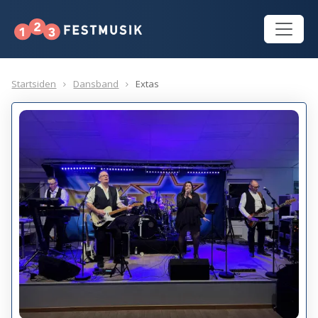
Startsiden
Dansband
Extas