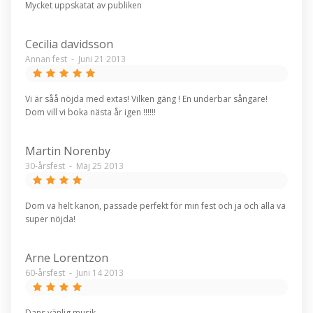
Mycket uppskatat av publiken
Cecilia davidsson
Annan fest
-
Juni 21 2013
Vi är såå nöjda med extas! Vilken gäng ! En underbar sångare!
Dom vill vi boka nästa år igen !!!!!!
Martin Norenby
30-årsfest
-
Maj 25 2013
Dom va helt kanon, passade perfekt för min fest och ja och alla va
super nöjda!
Arne Lorentzon
60-årsfest
-
Juni 14 2013
Dans vänlig musik