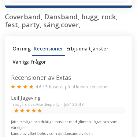
Coverband, Dansband, bugg, rock,
fest, party, sång,cover,
Om mig
Recensioner
Erbjudna tjänster
Vanliga frågor
Recensioner av Extas
4.6
/
5
baserat på
4
kundrecensioner
Leif Jägeving
Trädgårdsfest/Gardenparty
-
Juli 13 2013
Jätte trevliga och duktiga musiker med glimten i ögat och som
värkligen
kände av vilket behov som de dansande ville ha.