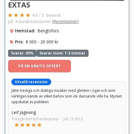
EXTAS
4.6
/
5
baserat
på
4
kundrecensioner
(Recensioner)
Hemstad:
Bengtsfors
Pris:
8 000 - 20 000 kr
Svarar:
95%
Svarar inom: 1-2 timmar
FÅ EN GRATIS OFFERT
Utvald recension
Jätte trevliga och duktiga musiker med glimten i ögat och som
värkligen kände av vilket behov som de dansande ville ha. Mycket
uppskatat av publiken
Leif Jägeving
Trädgårdsfest/Gardenparty
-
Juli 13 2013