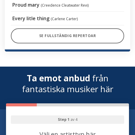
Proud mary
(Creedence Cleatwater Revi)
Every litle thing
(Carlene Carter)
SE FULLSTÄNDIG REPERTOAR
Ta emot anbud
från
fantastiska musiker här
Step 1
av 4
Välj en artisttyp här