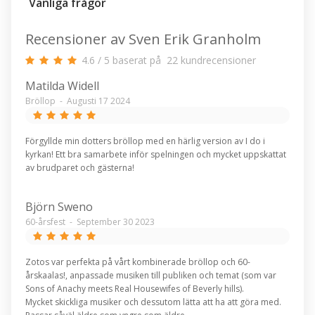
Vanliga frågor
Recensioner av Sven Erik Granholm
4.6
/
5
baserat på
22
kundrecensioner
Matilda Widell
Bröllop
-
Augusti 17 2024
Förgyllde min dotters bröllop med en härlig version av I do i
kyrkan! Ett bra samarbete inför spelningen och mycket uppskattat
av brudparet och gästerna!
Björn Sweno
60-årsfest
-
September 30 2023
Zotos var perfekta på vårt kombinerade bröllop och 60-
årskaalas!, anpassade musiken till publiken och temat (som var
Sons of Anachy meets Real Housewifes of Beverly hills).
Mycket skickliga musiker och dessutom lätta att ha att göra med.