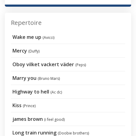
Repertoire
Wake me up
(Avicci)
Mercy
(Duffy)
Oboy vilket vackert väder
(Peps)
Marry you
(Bruno Mars)
Highway to hell
(Ac dc)
Kiss
(Prince)
james brown
(i feel good)
Long train running
(Doobie brothers)