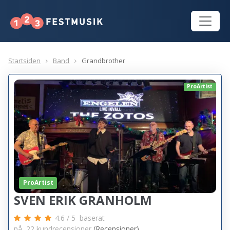
Startsiden
Band
Grandbrother
ProArtist
ProArtist
SVEN ERIK GRANHOLM
4.6
/
5
baserat
på
22
kundrecensioner
(Recensioner)