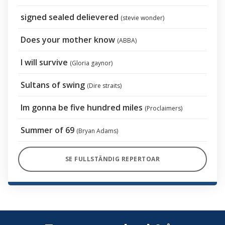
signed sealed delievered
(stevie wonder)
Does your mother know
(ABBA)
I will survive
(Gloria gaynor)
Sultans of swing
(Dire straits)
Im gonna be five hundred miles
(Proclaimers)
Summer of 69
(Bryan Adams)
SE FULLSTÄNDIG REPERTOAR