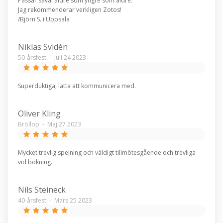
Passar såväl äldre som yngre som äldre.
Jag rekommenderar verkligen Zotos!
/Björn S. i Uppsala
Niklas Svidén
50-årsfest
-
Juli 24 2023
Superduktiga, lätta att kommunicera med.
Oliver Kling
Bröllop
-
Maj 27 2023
Mycket trevlig spelning och väldigt tillmötesgående och trevliga
vid bokning.
Nils Steineck
40-årsfest
-
Mars 25 2023