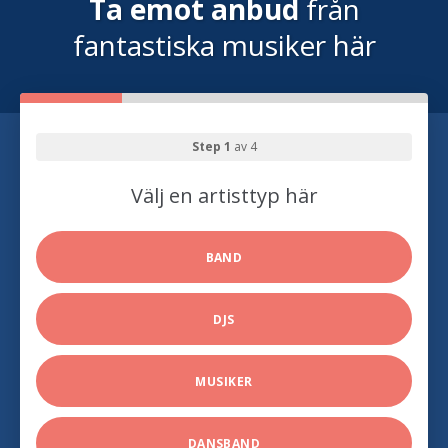
Ta emot anbud
från
fantastiska musiker här
Step 1
av 4
Välj en artisttyp här
BAND
DJS
MUSIKER
DANSBAND