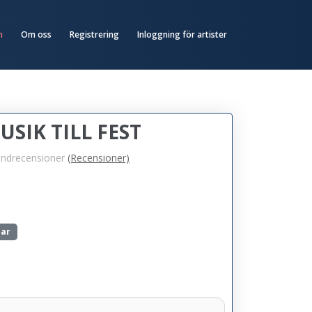
n
Om oss
Registrering
Inloggning för artister
SIK TILL FEST
undrecensioner
(Recensioner)
mar