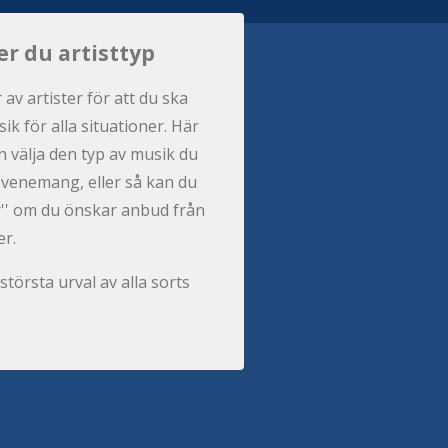
er du artisttyp
r av artister för att du ska
ik för alla situationer. Här
 välja den typ av musik du
t evenemang, eller så kan du
per'' om du önskar anbud från
er.
största urval av alla sorts