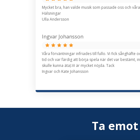
Mycket bra, han valde musik som passade oss och våra
Hälsningar
Ulla Andersson
Ingvar Johansson
Våra förväntningar infriades till fullo. Vi fick sånghäf
tid och var färdig att börja spela när det var bestämt, 
skulle kunna äta).Vi är mycket nöjda. Tack
Ingvar och Kate Johansson
Ta emot