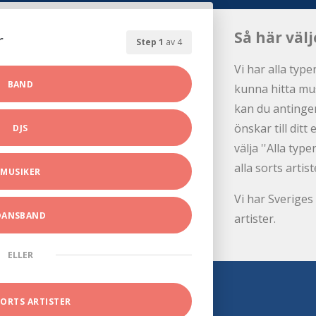
Så här välj
r
Step 1
av 4
Vi har alla type
BAND
kunna hitta mus
kan du antingen
önskar till dit
DJS
välja ''Alla ty
alla sorts artist
MUSIKER
Vi har Sveriges 
DANSBAND
artister.
ELLER
SORTS ARTISTER