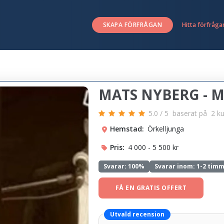
SKAPA FÖRFRÅGAN
Hitta förfråga
MATS NYBERG - MU
5.0
/
5
baserat på
2
k
Hemstad:
Örkelljunga
Pris:
4 000 - 5 500 kr
Svarar:
100%
Svarar inom: 1-2 tim
FÅ EN GRATIS OFFERT
Utvald recension