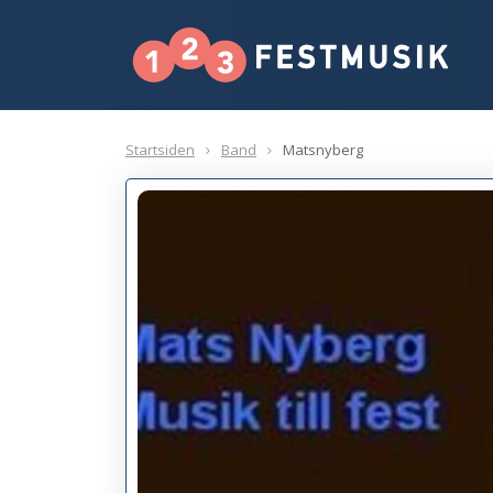
Startsiden
Band
Matsnyberg