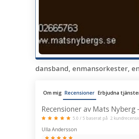
dansband, enmansorkester, en
Om mig
Recensioner
Erbjudna tjänste
Recensioner av Mats Nyberg - 
5.0
/
5
baserat på
2
kundrecensi
Ulla Andersson