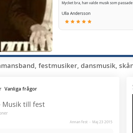
Mycket bra, han valde musik som passade 
Ulla Andersson
mansband, festmusiker, dansmusik, skåne
r
Vanliga frågor
Musik till fest
oner
Annan fest
-
Maj 23 2015