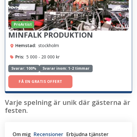
ProArtist
MINFALK PRODUKTION
Hemstad:
stockholm
Pris:
5 000 - 20 000 kr
Svarar:
100%
Svarar inom: 1-2 timmar
FÅ EN GRATIS OFFERT
Varje spelning är unik där gästerna är
festen.
Om mig
Recensioner
Erbjudna tjänster