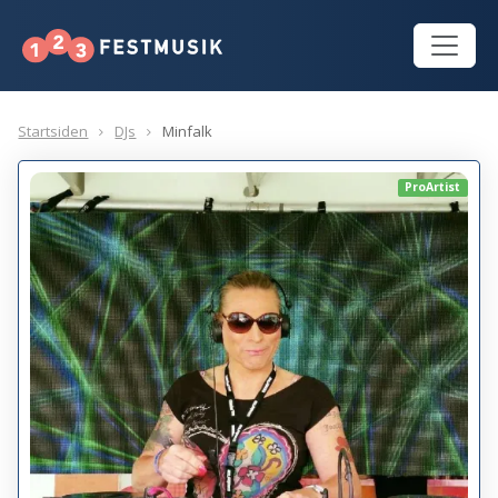
Startsiden
DJs
Minfalk
ProArtist