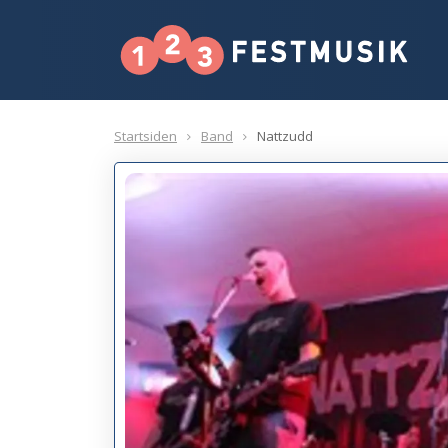
Startsiden
Band
Nattzudd