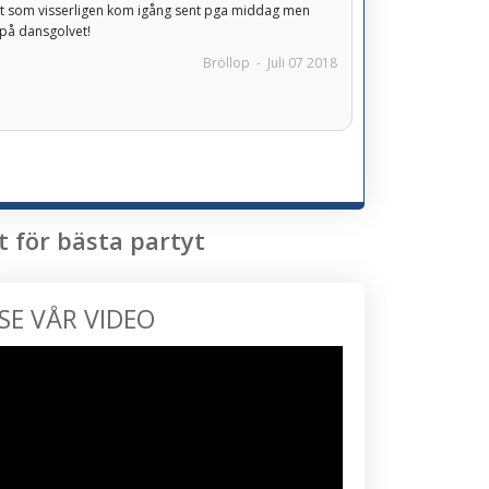
est som visserligen kom igång sent pga middag men
på dansgolvet!
Bröllop
-
Juli 07 2018
t för bästa partyt
SE VÅR VIDEO