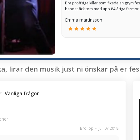
Bra proffsiga killar som fixade en grym f
bandet fick tom med upp 84 åriga farmor 
Emma martinsson
, lirar den musik just ni önskar på er fes
r
Vanliga frågor
oner
Bröllop
-
Juli 07 2018