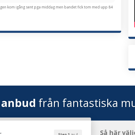
erligen kom igång sent pga middag men bandet fick tom med upp 84
 anbud
från fantastiska mu
Så här välj
r
Step 1
av 4