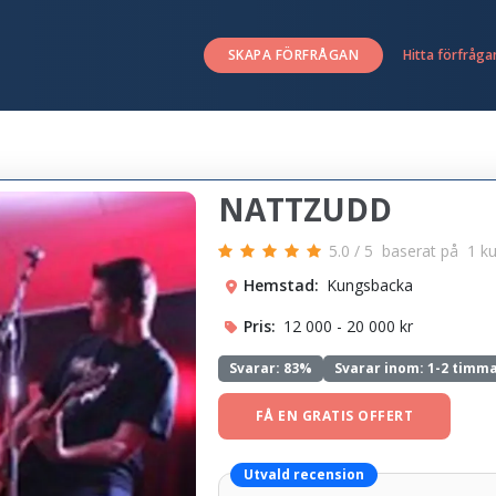
SKAPA FÖRFRÅGAN
Hitta förfråga
NATTZUDD
5.0
/
5
baserat på
1
k
Hemstad:
Kungsbacka
Pris:
12 000 - 20 000 kr
Svarar:
83%
Svarar inom: 1-2 timm
FÅ EN GRATIS OFFERT
Utvald recension