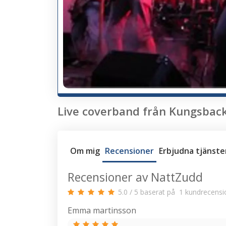
Live coverband från Kungsbacka
Om mig
Recensioner
Erbjudna tjänste
Recensioner av NattZudd
5.0
/
5
baserat på
1
kundrecensi
Emma martinsson