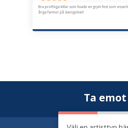
Bra proffsiga killar som fixade en grym fest som viss
åriga farmor på dansgolvet!
Ta emot
Välj en artisttyp hä