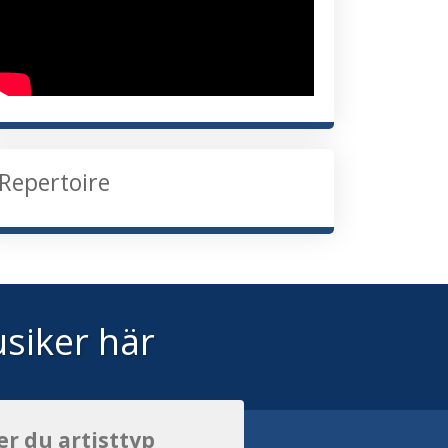
Repertoire
siker här
er du artisttyp