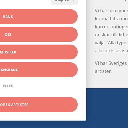
Vi har alla type
BAND
kunna hitta mus
kan du antingen
önskar till dit
DJS
välja ''Alla ty
alla sorts artist
MUSIKER
Vi har Sveriges 
DANSBAND
artister.
ELLER
SORTS ARTISTER