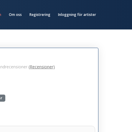
n
Om oss
Registrering
Inloggning för artister
undrecensioner
(Recensioner)
ar