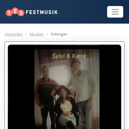
Startsiden
Musiker
Solongan