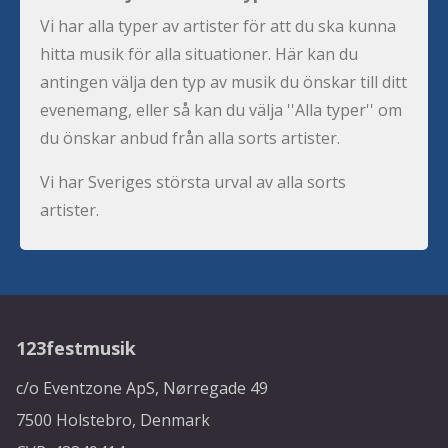
Vi har alla typer av artister för att du ska kunna
hitta musik för alla situationer. Här kan du
antingen välja den typ av musik du önskar till ditt
evenemang, eller så kan du välja ''Alla typer'' om
du önskar anbud från alla sorts artister.
Vi har Sveriges största urval av alla sorts
artister.
123festmusik
c/o Eventzone ApS, Nørregade 49
7500 Holstebro, Denmark