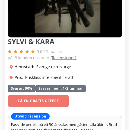
SYLVI & KARA
5.0
/
5
baserat
på
3
kundrecensioner
(Recensioner)
Hemstad:
Sverige och Norge
Pris:
Prisklass inte specificerad
Svarar:
90%
Svarar inom: 1-2 timmar
FÅ EN GRATIS OFFERT
Utvald recension
Passade perfekt på ett 50-årskalas med gäster i alla åldrar. Bred