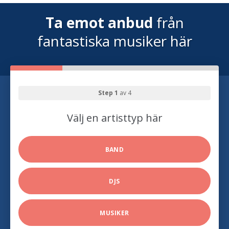
Ta emot anbud
från
fantastiska musiker här
Step 1
av 4
Välj en artisttyp här
BAND
DJS
MUSIKER