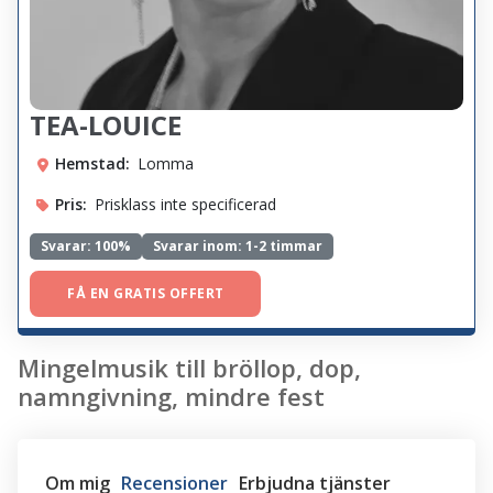
TEA-LOUICE
Hemstad:
Lomma
Pris:
Prisklass inte specificerad
Svarar:
100%
Svarar inom: 1-2 timmar
FÅ EN GRATIS OFFERT
Mingelmusik till bröllop, dop,
namngivning, mindre fest
Om mig
Recensioner
Erbjudna tjänster