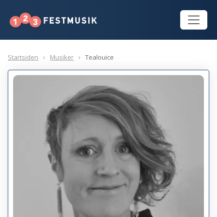
Startsiden
Musiker
Tealouice