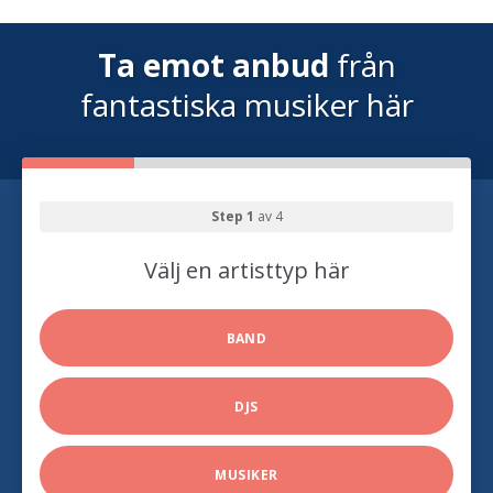
Ta emot anbud
från
fantastiska musiker här
Step 1
av 4
Välj en artisttyp här
BAND
DJS
MUSIKER