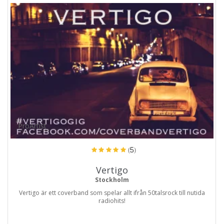
ProArtist
(5)
Vertigo
Stockholm
Vertigo är ett coverband som spelar allt ifrån 50talsrock till nutida
radiohits!