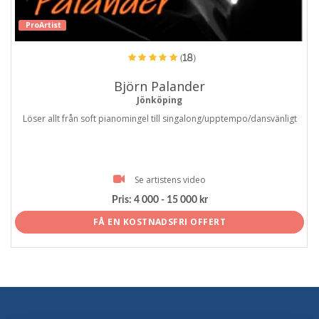
ProArtist
(18)
Björn Palander
Jönköping
Löser allt från soft pianomingel till singalong/upptempo/dansvänligt
Se artistens video
Pris:
4 000 - 15 000 kr
FÅ EN KOSTNADSFRI OFFERT