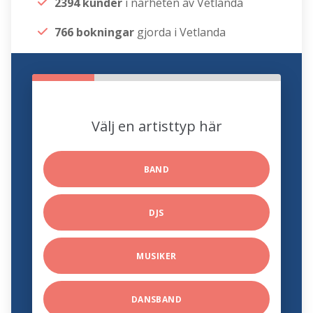
2394 kunder
i närheten av Vetlanda
766 bokningar
gjorda i Vetlanda
Välj en artisttyp här
BAND
DJS
MUSIKER
DANSBAND