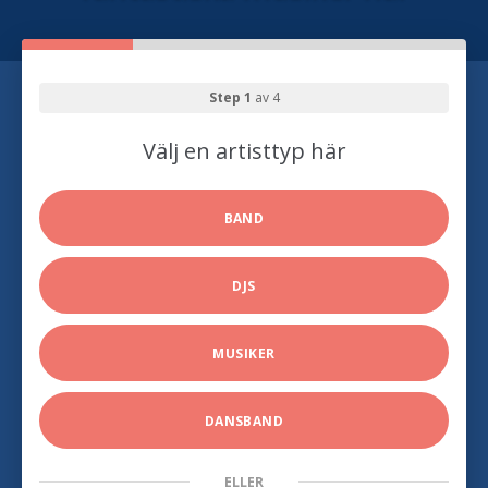
Step 1
av 4
Välj en artisttyp här
BAND
DJS
MUSIKER
DANSBAND
ELLER