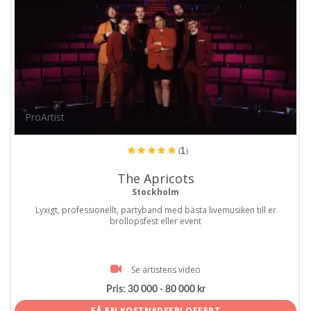
ProArtist
(1)
The Apricots
Stockholm
Lyxigt, professionellt, partyband med bästa livemusiken till er
bröllopsfest eller event
Se artistens video
Pris:
30 000 - 80 000 kr
FÅ EN KOSTNADSFRI OFFERT