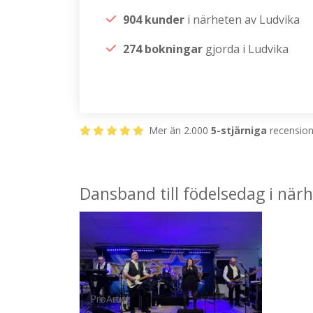
904 kunder
i närheten av Ludvika
274 bokningar
gjorda i Ludvika
Mer än 2.000
5-stjärniga
recensione
Dansband till födelsedag i när
ProArtist