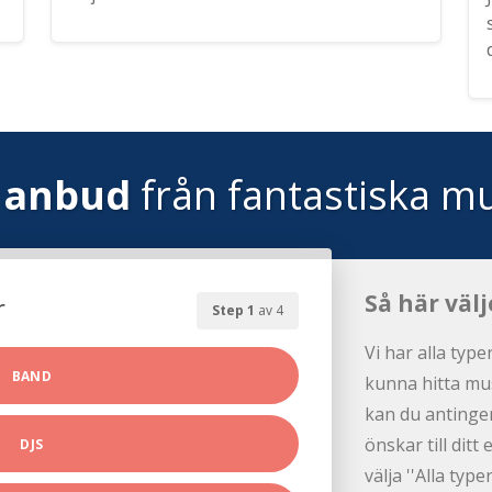
 anbud
från fantastiska mu
Så här välj
r
Step 1
av 4
Vi har alla type
BAND
kunna hitta mus
kan du antingen
önskar till dit
DJS
välja ''Alla ty