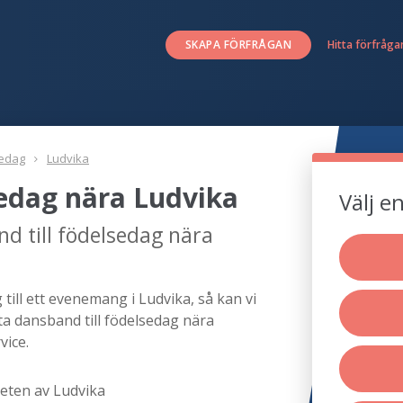
SKAPA FÖRFRÅGAN
Hitta förfråga
sedag
Ludvika
sedag nära Ludvika
Välj e
d till födelsedag nära
till ett evenemang i Ludvika, så kan vi
ta dansband till födelsedag nära
vice.
heten av Ludvika