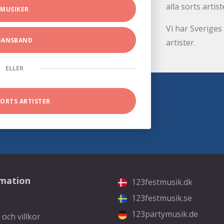
alla sorts artist
MUSIKER
Vi har Sveriges 
DANSBAND
artister.
ELLER
SORTS ARTISTER
rmation
123festmusik.dk
123festmusik.se
123partymusik.de
 och villkor