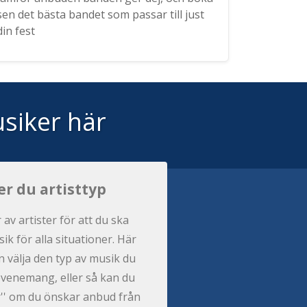
sen det bästa bandet som passar till just
din fest
siker här
er du artisttyp
r av artister för att du ska
ik för alla situationer. Här
 välja den typ av musik du
t evenemang, eller så kan du
per'' om du önskar anbud från