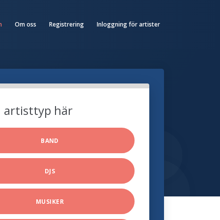
n
Om oss
Registrering
Inloggning för artister
n artisttyp här
BAND
DJS
MUSIKER