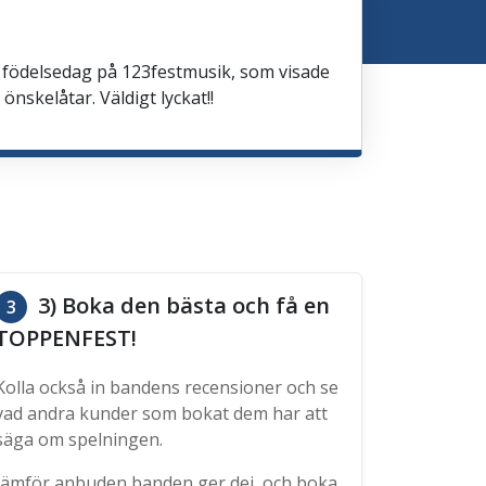
ill födelsedag på 123festmusik, som visade
skelåtar. Väldigt lyckat!!
3) Boka den bästa och få en
3
TOPPENFEST!
Kolla också in bandens recensioner och se
vad andra kunder som bokat dem har att
säga om spelningen.
Jämför anbuden banden ger dej, och boka