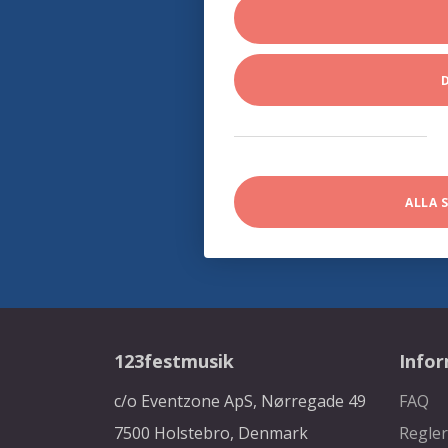
ALLA 
123festmusik
Info
c/o Eventzone ApS, Nørregade 49
FAQ
7500 Holstebro, Denmark
Regler