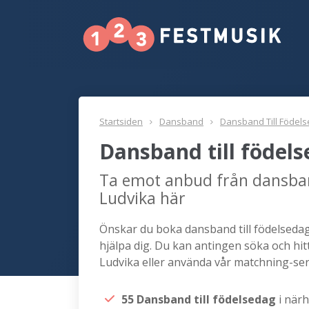
Startsiden
Dansband
Dansband Till Födel
Dansband till födel
Ta emot anbud från dansban
Ludvika här
Önskar du boka dansband till födelsedag 
hjälpa dig. Du kan antingen söka och hit
Ludvika eller använda vår matchning-ser
55 Dansband till födelsedag
i när