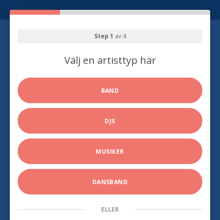
Step 1
av 4
Välj en artisttyp här
BAND
DJS
MUSIKER
DANSBAND
ELLER