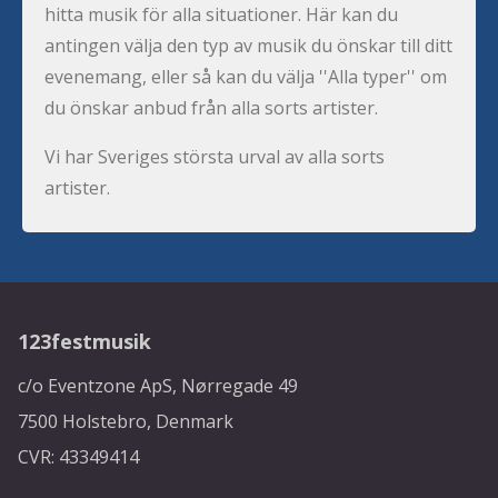
hitta musik för alla situationer. Här kan du
antingen välja den typ av musik du önskar till ditt
evenemang, eller så kan du välja ''Alla typer'' om
du önskar anbud från alla sorts artister.
Vi har Sveriges största urval av alla sorts
artister.
123festmusik
c/o Eventzone ApS, Nørregade 49
7500 Holstebro, Denmark
CVR: 43349414