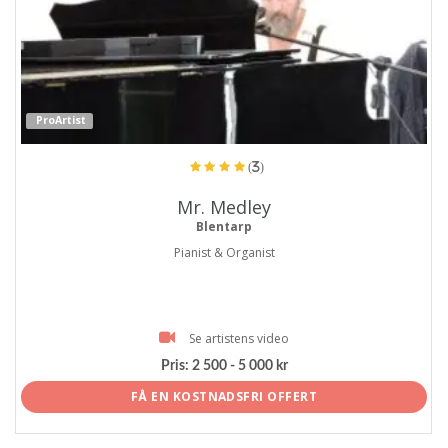
ProArtist
(3)
Mr. Medley
Blentarp
Pianist & Organist
Se artistens video
Pris:
2 500 - 5 000 kr
FÅ EN KOSTNADSFRI OFFERT