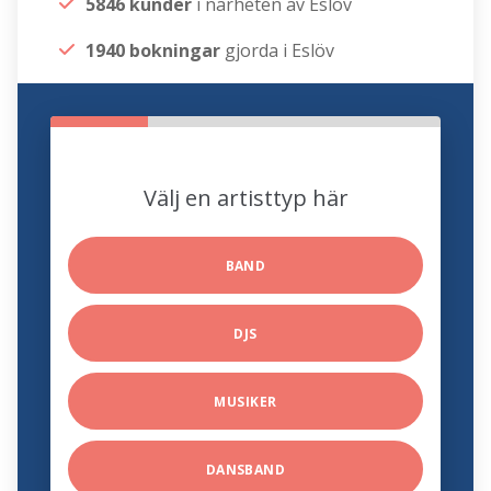
5846 kunder
i närheten av Eslöv
1940 bokningar
gjorda i Eslöv
Välj en artisttyp här
BAND
DJS
MUSIKER
DANSBAND