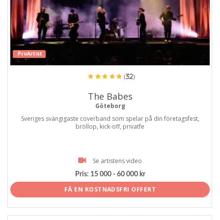
ProArtist
(32)
The Babes
Göteborg
Sveriges svängigaste coverband som spelar på din företagsfest,
bröllop, kick-off, privatfe
Se artistens video
Pris:
15 000 - 60 000 kr
FÅ EN KOSTNADSFRI OFFERT