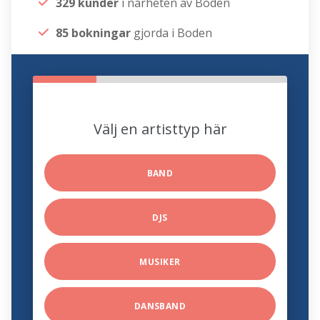
329 kunder
i närheten av Boden
85 bokningar
gjorda i Boden
Välj en artisttyp här
BAND
DJS
MUSIKER
DANSBAND