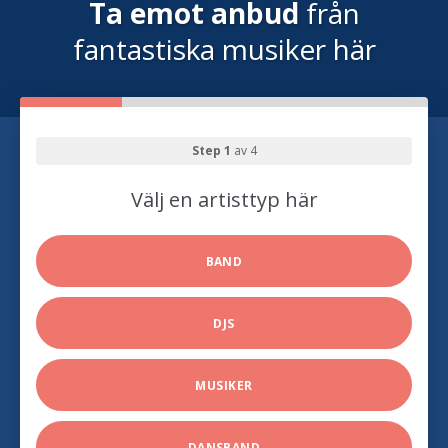
Ta emot anbud
från
fantastiska musiker här
Step 1
av 4
Välj en artisttyp här
BAND
DJS
MUSIKER
DANSBAND