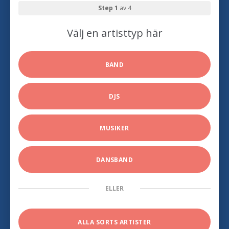
Step 1
av 4
Välj en artisttyp här
BAND
DJS
MUSIKER
DANSBAND
ELLER
ALLA SORTS ARTISTER