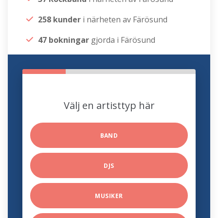
258 kunder
i närheten av Färösund
47 bokningar
gjorda i Färösund
Välj en artisttyp här
BAND
DJS
MUSIKER