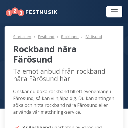
Startsiden
Festband
Rockband
Färösund
Rockband nära
Färösund
Ta emot anbud från rockband
nära Färösund här
Önskar du boka rockband till ett evenemang i
Färösund, så kan vi hjälpa dig. Du kan antingen
söka och hitta rockband nära Färösund eller
använda vår matchning-service.
37 Rockband
i närheten av Färösund