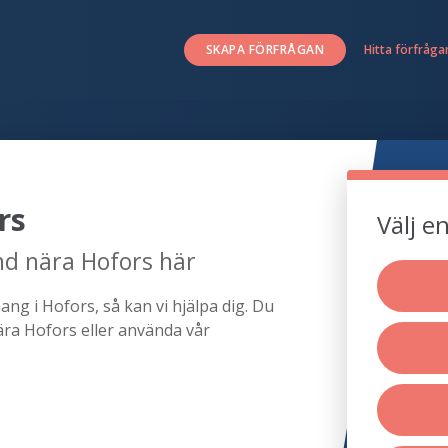
SKAPA FÖRFRÅGAN
Hitta förfråga
rs
Välj e
d nära Hofors här
ng i Hofors, så kan vi hjälpa dig. Du
ra Hofors eller använda vår