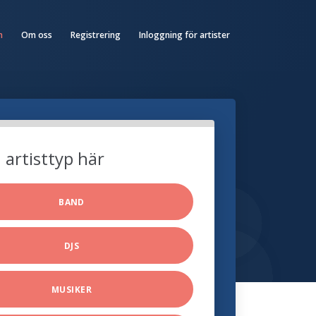
n
Om oss
Registrering
Inloggning för artister
n artisttyp här
BAND
DJS
MUSIKER