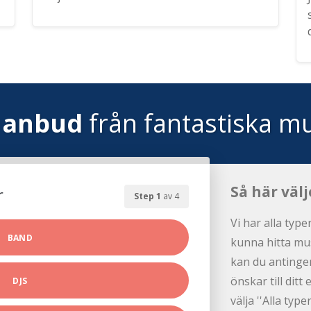
 anbud
från fantastiska mu
Så här välj
r
Step 1
av 4
Vi har alla type
BAND
kunna hitta mus
kan du antingen
önskar till dit
DJS
välja ''Alla ty