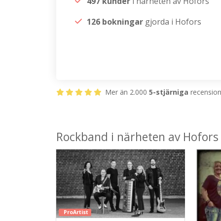
497 kunder
i närheten av Hofors
126 bokningar
gjorda i Hofors
Mer än 2.000
5-stjärniga
recensione
Rockband i närheten av Hofors
ProAr
ProArtist