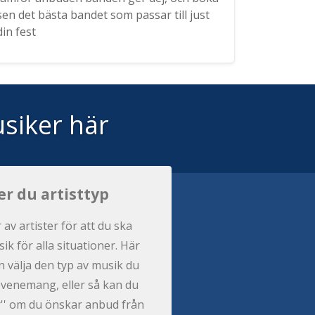
sen det bästa bandet som passar till just
din fest
siker här
er du artisttyp
r av artister för att du ska
ik för alla situationer. Här
 välja den typ av musik du
t evenemang, eller så kan du
per'' om du önskar anbud från