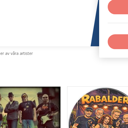
r av våra artister
tist
ProArtist