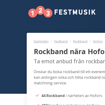
Startsiden
Festband
Rockband
Hofors
Rockband nära Hofo
Ta emot anbud från rockban
Önskar du boka rockband till ett evenema
kan antingen söka och hitta rockband nä
matchning-service.
44 Rockband
i närheten av Hofors