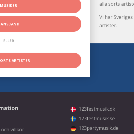
alla sorts artist
MUSIKER
Vi har Sveriges 
DANSBAND
artister.
ELLER
SORTS ARTISTER
rmation
123festmusik.dk
123festmusik.se
123partymusik.de
 och villkor