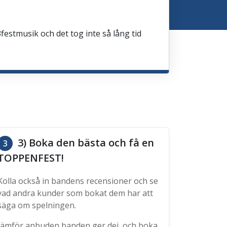
festmusik och det tog inte så lång tid
3) Boka den bästa och få en
3
TOPPENFEST!
Kolla också in bandens recensioner och se
vad andra kunder som bokat dem har att
säga om spelningen.
Jämför anbuden banden ger dej, och boka