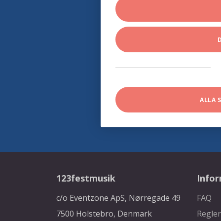
ALLA 
123festmusik
Info
c/o Eventzone ApS, Nørregade 49
FAQ
7500 Holstebro, Denmark
Regler