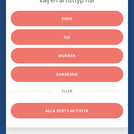
Välj en artisttyp här
BAND
DJS
MUSIKER
DANSBAND
ELLER
ALLA SORTS ARTISTER