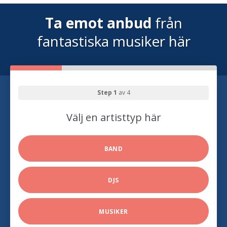
Ta emot anbud
från
fantastiska musiker här
Step 1
av 4
Välj en artisttyp här
BAND
DJS
MUSIKER