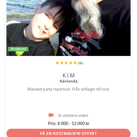
ProArtist
(4)
K.I.M
Rävlanda
Blandad party repertoar. Från schlager till rock.
Se artistens video
Pris:
8 000 - 12 000 kr
FÅ EN KOSTNADSFRI OFFERT