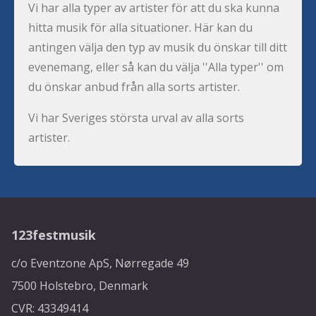
Vi har alla typer av artister för att du ska kunna
hitta musik för alla situationer. Här kan du
antingen välja den typ av musik du önskar till ditt
evenemang, eller så kan du välja ''Alla typer'' om
du önskar anbud från alla sorts artister.
Vi har Sveriges största urval av alla sorts
artister.
123festmusik
c/o Eventzone ApS, Nørregade 49
7500 Holstebro, Denmark
CVR: 43349414