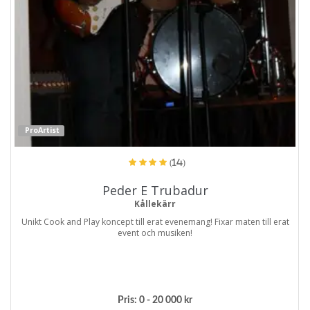
ProArtist
(14)
Peder E Trubadur
Kållekärr
Unikt Cook and Play koncept till erat evenemang! Fixar maten till erat
event och musiken!
Pris:
0 - 20 000 kr