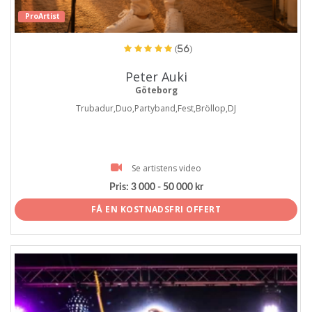
ProArtist
(56)
Peter Auki
Göteborg
Trubadur,Duo,Partyband,Fest,Bröllop,DJ
Se artistens video
Pris:
3 000 - 50 000 kr
FÅ EN KOSTNADSFRI OFFERT