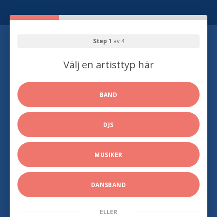
Step 1
av 4
Välj en artisttyp här
BAND
DJS
MUSIKER
DANSBAND
ELLER