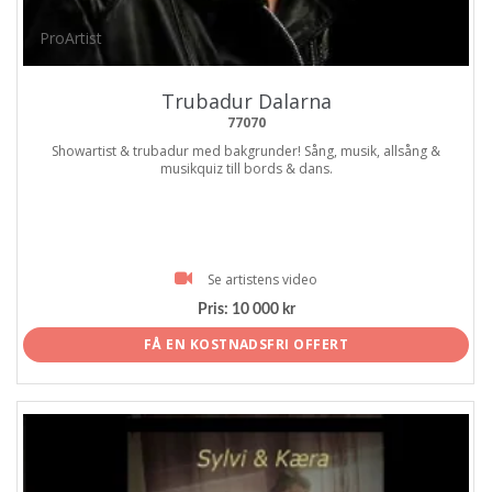
ProArtist
Trubadur Dalarna
77070
Showartist & trubadur med bakgrunder! Sång, musik, allsång &
musikquiz till bords & dans.
Se artistens video
Pris:
10 000 kr
FÅ EN KOSTNADSFRI OFFERT