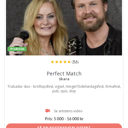
ProArtist
(36)
Perfect Match
Skara
Trubadur duo - bröllopsfest, vigsel, mingel födelsedagsfest, firmafest,
pub, quiz, dop
Se artistens video
Pris:
5 000 - 16 000 kr
FÅ EN KOSTNADSFRI OFFERT