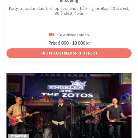
Enköping
Party, trubadur, duo, bröllop, fest, underhållning, bröllop, 50-årsfest,
30-årsfest, 40-år
Se artistens video
Pris:
6 000 - 10 000 kr
FÅ EN KOSTNADSFRI OFFERT
ProArtist