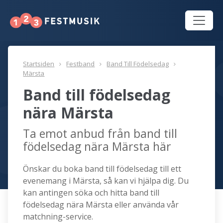
Startsiden
Festband
Band Till Födelsedag
Märsta
Band till födelsedag
nära Märsta
Ta emot anbud från band till
födelsedag nära Märsta här
Önskar du boka band till födelsedag till ett
evenemang i Märsta, så kan vi hjälpa dig. Du
kan antingen söka och hitta band till
födelsedag nära Märsta eller använda vår
matchning-service.