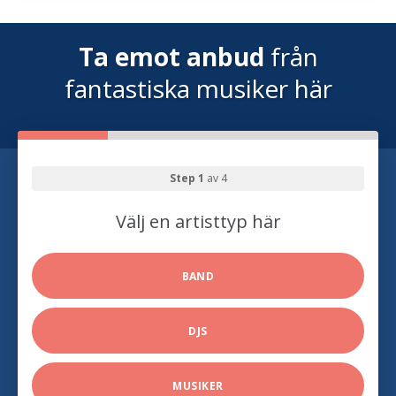
Ta emot anbud
från
fantastiska musiker här
Step 1
av 4
Välj en artisttyp här
BAND
DJS
MUSIKER