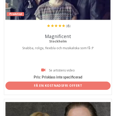
ProArtist
(6)
Magnificent
Stockholm
Snabba, roliga, flexibla och musikaliska som få :P
Se artistens video
Pris:
Prisklass inte specificerad
FÅ EN KOSTNADSFRI OFFERT