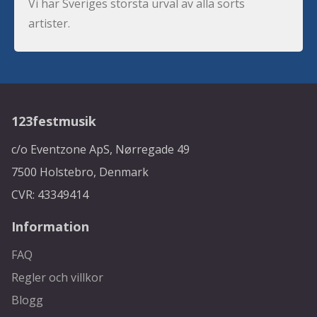
Vi har Sveriges största urval av alla sorts
artister.
123festmusik
c/o Eventzone ApS, Nørregade 49
7500 Holstebro, Denmark
CVR: 43349414
Information
FAQ
Regler och villkor
Blogg