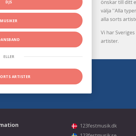
önskar till dit
DJS
välja ''Alla ty
alla sorts artist
MUSIKER
Vi har Sveriges 
DANSBAND
artister.
ELLER
SORTS ARTISTER
rmation
123festmusik.dk
123festmusik.se