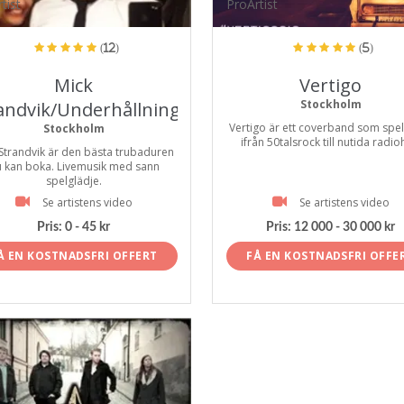
tist
ProArtist
(12)
(5)
Mick
Vertigo
Stockholm
andvik/Underhållningen
Vertigo är ett coverband som spela
Stockholm
ifrån 50talsrock till nutida radioh
Strandvik är den bästa trubaduren
 kan boka. Livemusik med sann
spelglädje.
Se artistens video
Se artistens video
Pris:
0 - 45 kr
Pris:
12 000 - 30 000 kr
Å EN KOSTNADSFRI OFFERT
FÅ EN KOSTNADSFRI OFFE