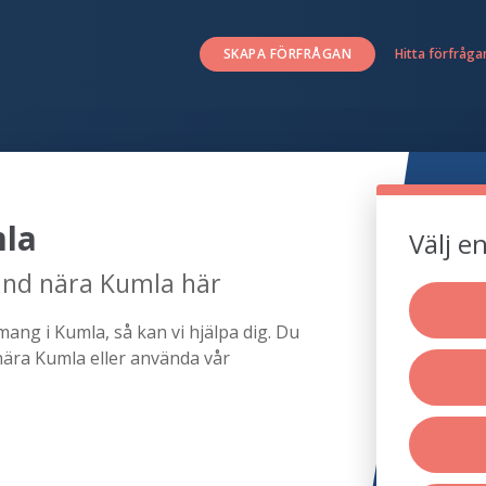
SKAPA FÖRFRÅGAN
Hitta förfråga
mla
Välj e
and nära Kumla här
ang i Kumla, så kan vi hjälpa dig. Du
nära Kumla eller använda vår