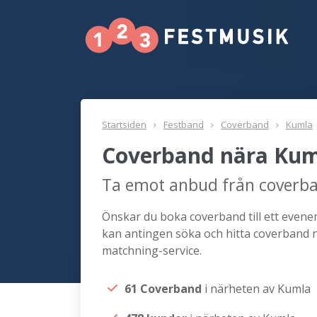
Startsiden
Festband
Coverband
Kumla
Coverband nära Ku
Ta emot anbud från coverb
Önskar du boka coverband till ett evenem
kan antingen söka och hitta coverband 
matchning-service.
61 Coverband
i närheten av Kumla