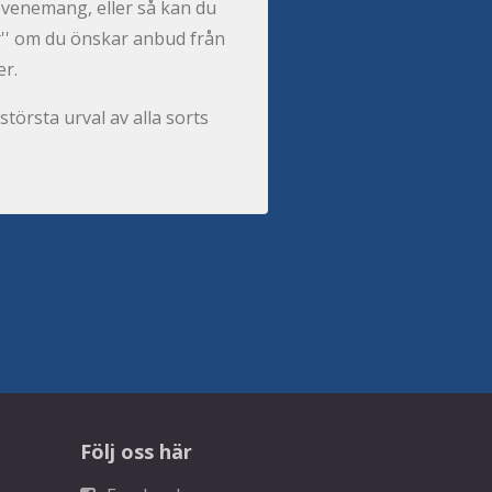
t evenemang, eller så kan du
per'' om du önskar anbud från
er.
största urval av alla sorts
Följ oss här