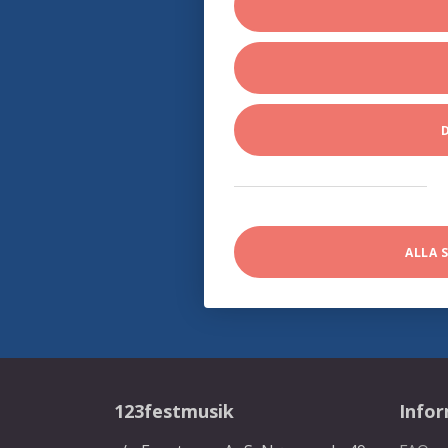
ALLA 
123festmusik
Info