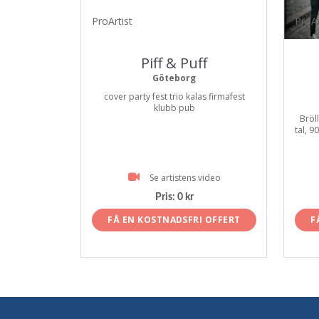
ProArtist
ProAr
Piff & Puff
Göteborg
cover party fest trio kalas firmafest
klubb pub
Bröll
tal, 90
Se artistens video
Pris:
0 kr
FÅ EN KOSTNADSFRI OFFERT
F