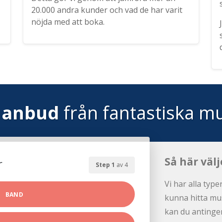
20.000 andra kunder och vad de har varit
nöjda med att boka.
 anbud
från fantastiska mu
Så här välj
r
Step 1
av 4
Vi har alla type
BAND
kunna hitta mus
kan du antingen