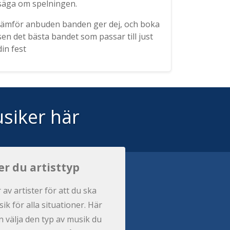
säga om spelningen.
Jämför anbuden banden ger dej, och boka
sen det bästa bandet som passar till just
din fest
siker här
er du artisttyp
r av artister för att du ska
ik för alla situationer. Här
 välja den typ av musik du