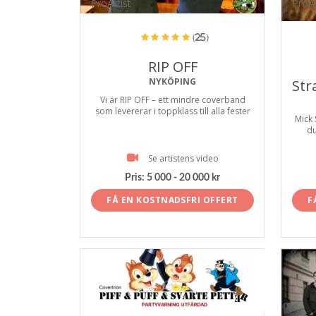
ProArtist
ProAr
(25)
RIP OFF
NYKÖPING
Str
Vi är RIP OFF – ett mindre coverband
som levererar i toppklass till alla fester
Mick 
du
Se artistens video
Pris:
5 000 - 20 000 kr
FÅ EN KOSTNADSFRI OFFERT
F