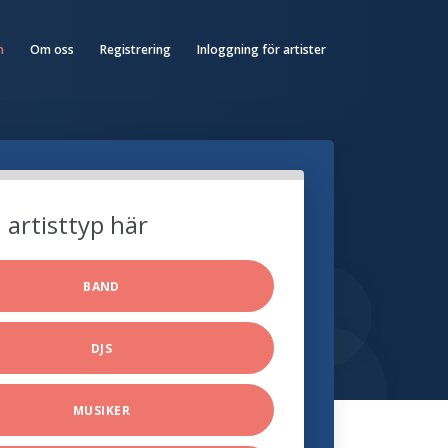
n
Om oss
Registrering
Inloggning för artister
n artisttyp här
BAND
DJS
MUSIKER