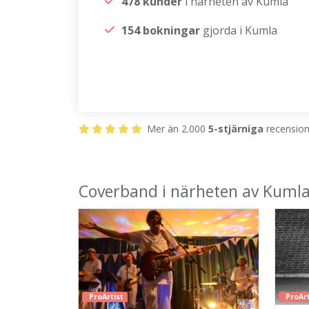
478 kunder
i närheten av Kumla
154 bokningar
gjorda i Kumla
Mer än 2.000
5-stjärniga
recensione
Coverband i närheten av Kuml
ProArtist
ProArt