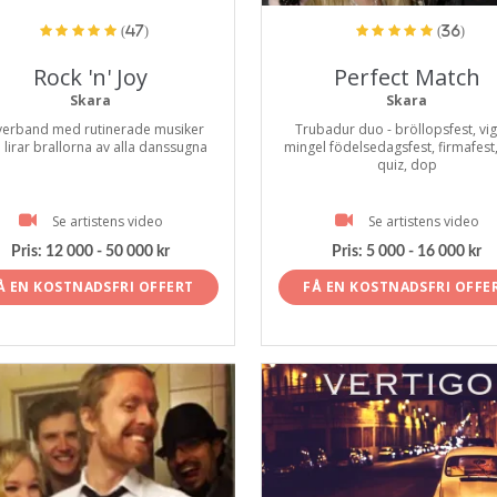
(47)
(36)
Rock 'n' Joy
Perfect Match
Skara
Skara
erband med rutinerade musiker
Trubadur duo - bröllopsfest, vig
lirar brallorna av alla danssugna
mingel födelsedagsfest, firmafest
quiz, dop
Se artistens video
Se artistens video
Pris:
12 000 - 50 000 kr
Pris:
5 000 - 16 000 kr
Å EN KOSTNADSFRI OFFERT
FÅ EN KOSTNADSFRI OFFE