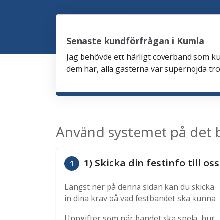
Senaste kundförfrågan i Kumla
Jag behövde ett härligt coverband som ku
dem här, alla gästerna var supernöjda trots
Använd systemet på det b
1) Skicka din festinfo till oss
1
Längst ner på denna sidan kan du skicka
in dina krav på vad festbandet ska kunna
Uppgifter som när bandet ska spela, hur