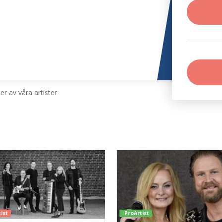
r av våra artister
a
ist
ProArtist