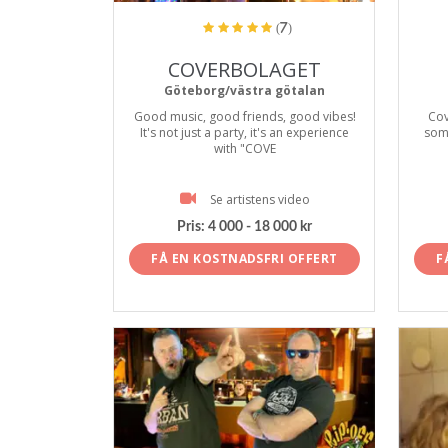
(7)
COVERBOLAGET
Göteborg/västra götalan
Good music, good friends, good vibes!
Cov
It's not just a party, it's an experience
som 
with "COVE
Se artistens video
Pris:
4 000 - 18 000 kr
FÅ EN KOSTNADSFRI OFFERT
F