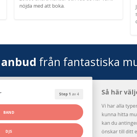
nöjda med att boka.
 anbud
från fantastiska mu
Så här välj
r
Step 1
av 4
Vi har alla type
BAND
kunna hitta mus
kan du antingen
önskar till dit
DJS