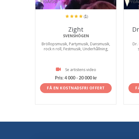
ProArtist
ProAr
(1)
Zight
Dr
SVENSHÖGEN
Bröllopsmusik, Partymusik, Dansmusik,
Dr.
rock n roll, Festmusik, Underhållning,
Se artistens video
Pris:
4 000 - 20 000 kr
FÅ EN KOSTNADSFRI OFFERT
F