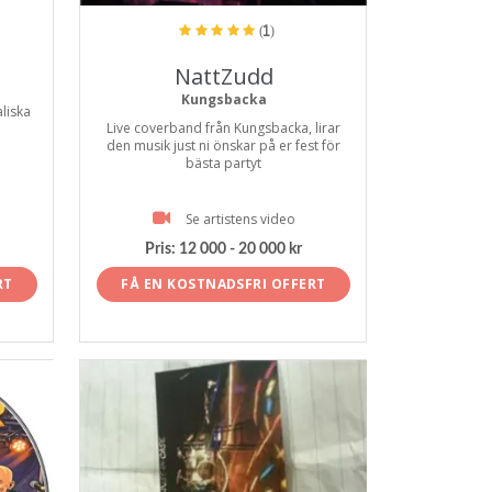
(1)
NattZudd
Kungsbacka
liska
Live coverband från Kungsbacka, lirar
den musik just ni önskar på er fest för
bästa partyt
Se artistens video
Pris:
12 000 - 20 000 kr
RT
FÅ EN KOSTNADSFRI OFFERT