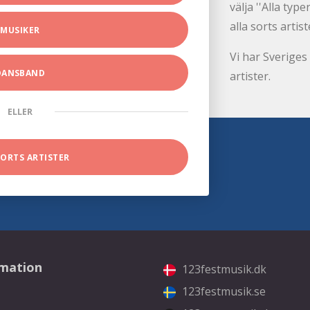
välja ''Alla ty
alla sorts artist
MUSIKER
Vi har Sveriges 
DANSBAND
artister.
ELLER
SORTS ARTISTER
rmation
123festmusik.dk
123festmusik.se