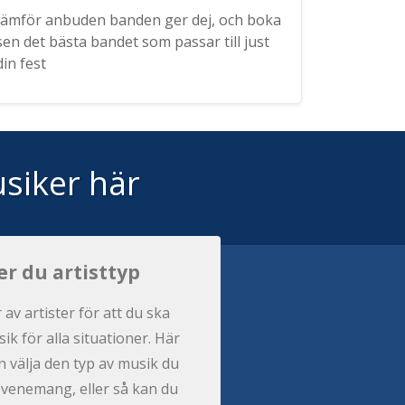
Jämför anbuden banden ger dej, och boka
sen det bästa bandet som passar till just
din fest
siker här
er du artisttyp
r av artister för att du ska
ik för alla situationer. Här
 välja den typ av musik du
t evenemang, eller så kan du