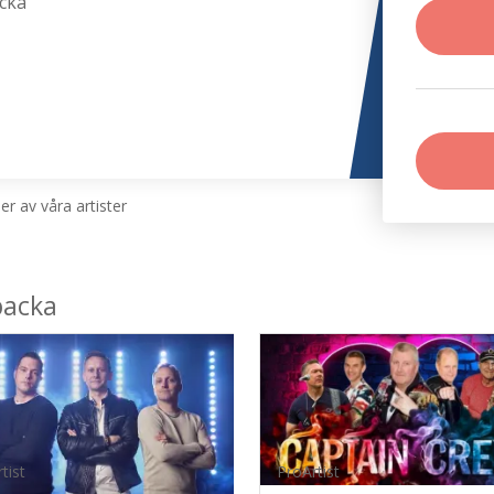
cka
r av våra artister
backa
tist
ProArtist