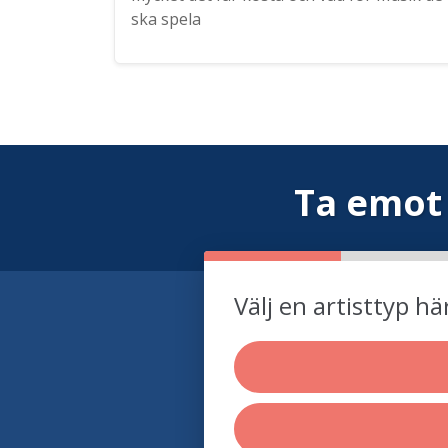
ska spela
Ta emot
Välj en artisttyp hä