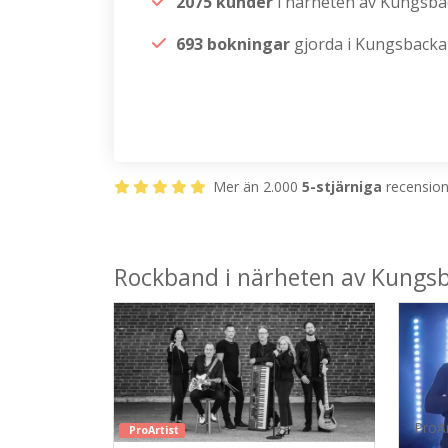
2075 kunder
i närheten av Kungsba
693 bokningar
gjorda i Kungsbacka
Mer än 2.000
5-stjärniga
recensione
Rockband i närheten av Kungs
ProAr
ProArtist