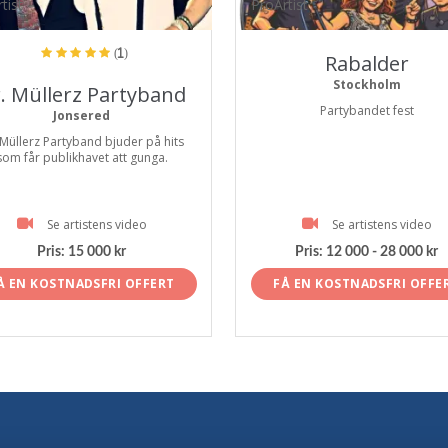
tist
ProArtist
(1)
Rabalder
Stockholm
. Müllerz Partyband
Partybandet fest
Jonsered
 Müllerz Partyband bjuder på hits
som får publikhavet att gunga.
Se artistens video
Se artistens video
Pris:
15 000 kr
Pris:
12 000 - 28 000 kr
Å EN KOSTNADSFRI OFFERT
FÅ EN KOSTNADSFRI OFFE