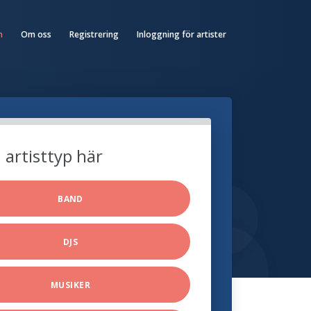
n
Om oss
Registrering
Inloggning för artister
n artisttyp här
BAND
DJS
MUSIKER