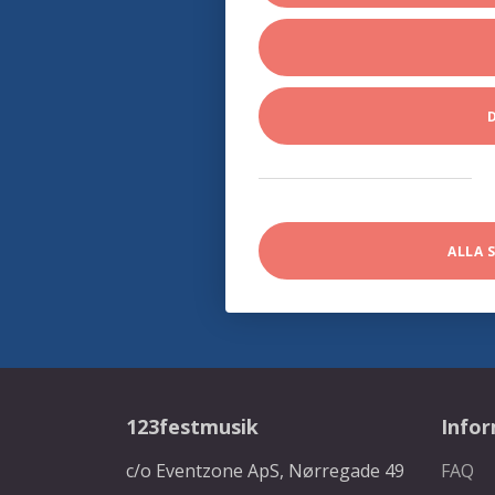
ALLA 
123festmusik
Info
c/o Eventzone ApS, Nørregade 49
FAQ