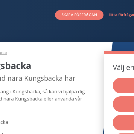
SKAPA FÖRFRÅGAN
Hitta förfråga
acka
gsbacka
Välj e
nd nära Kungsbacka här
ng i Kungsbacka, så kan vi hjälpa dig.
d nära Kungsbacka eller använda vår
acka