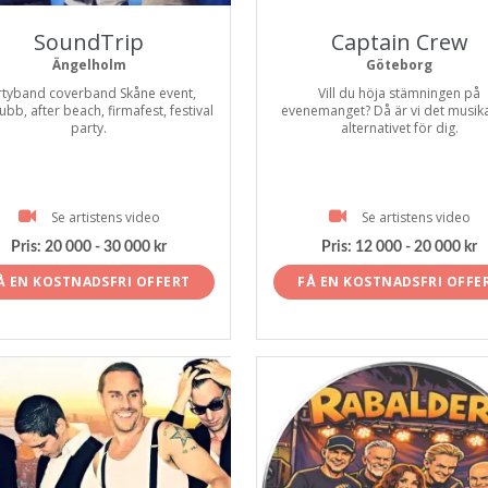
SoundTrip
Captain Crew
Ängelholm
Göteborg
rtyband coverband Skåne event,
Vill du höja stämningen på
ubb, after beach, firmafest, festival
evenemanget? Då är vi det musika
party.
alternativet för dig.
Se artistens video
Se artistens video
Pris:
20 000 - 30 000 kr
Pris:
12 000 - 20 000 kr
Å EN KOSTNADSFRI OFFERT
FÅ EN KOSTNADSFRI OFFE